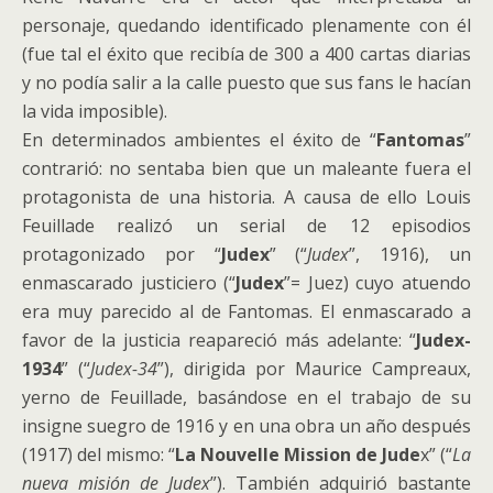
personaje, quedando identificado plenamente con él
(fue tal el éxito que recibía de 300 a 400 cartas diarias
y no podía salir a la calle puesto que sus fans le hacían
la vida imposible).
En determinados ambientes el éxito de “
Fantomas
”
contrarió: no sentaba bien que un maleante fuera el
protagonista de una historia. A causa de ello Louis
Feuillade realizó un serial de 12 episodios
protagonizado por “
Judex
” (“
Judex
”, 1916), un
enmascarado justiciero (“
Judex
”= Juez) cuyo atuendo
era muy parecido al de Fantomas. El enmascarado a
favor de la justicia reapareció más adelante: “
Judex-
1934
” (“
Judex-34
”), dirigida por Maurice Campreaux,
yerno de Feuillade, basándose en el trabajo de su
insigne suegro de 1916 y en una obra un año después
(1917) del mismo: “
La Nouvelle Mission de Jude
x” (“
La
nueva misión de Judex
”). También adquirió bastante