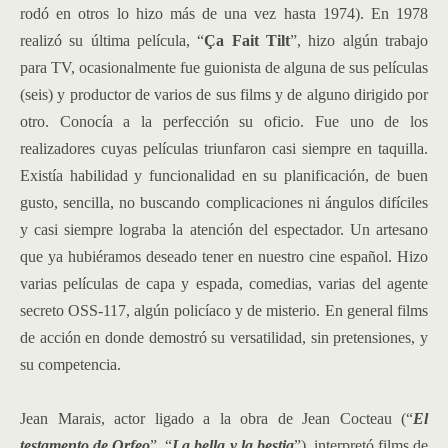
rodó en otros lo hizo más de una vez hasta 1974). En 1978
realizó su última película, “
Ça Fait Tilt
”, hizo algún trabajo
para TV, ocasionalmente fue guionista de alguna de sus películas
(seis) y productor de varios de sus films y de alguno dirigido por
otro. Conocía a la perfección su oficio. Fue uno de los
realizadores cuyas películas triunfaron casi siempre en taquilla.
Existía habilidad y funcionalidad en su planificación, de buen
gusto, sencilla, no buscando complicaciones ni ángulos difíciles
y casi siempre lograba la atención del espectador. Un artesano
que ya hubiéramos deseado tener en nuestro cine español. Hizo
varias películas de capa y espada, comedias, varias del agente
secreto OSS-117, algún policíaco y de misterio. En general films
de acción en donde demostró su versatilidad, sin pretensiones, y
su competencia.
Jean Marai
s
, actor ligado a la obra de Jean Cocteau (“
El
testamento de Orfeo
”, “
La bella y la bestia
”), interpretó films de