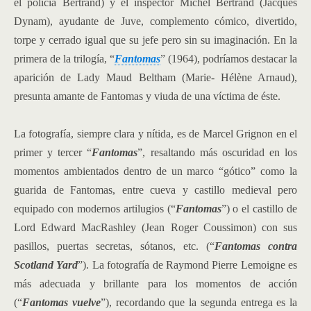
el policía Bertrand) y el inspector Michel Bertrand (
Jacques
Dynam
), ayudante de Juve, complemento cómico, divertido,
torpe y cerrado igual que su jefe pero sin su imaginación. En la
primera de la trilogía, “
Fantomas
”
(1964), podríamos destacar la
aparición de Lady Maud Beltham (
Marie- Hélène Arnaud
),
presunta amante de Fantomas y viuda de una víctima de éste.
La fotografía, siempre clara y nítida, es de Marcel Grignon en el
primer y tercer “
Fantomas
”, resaltando más oscuridad en los
momentos ambientados dentro de un marco “gótico” como la
guarida de Fantomas, entre cueva y castillo medieval pero
equipado con modernos artilugios (“
Fantomas
”) o el castillo de
Lord Edward MacRashley (Jean Roger Coussimon) con sus
pasillos, puertas secretas, sótanos, etc. (“
Fantomas contra
Scotland Yard
”). La fotografía de Raymond Pierre Lemoigne es
más adecuada y brillante para los momentos de acción
(“
Fantomas vuelve
”), recordando que la segunda entrega es la