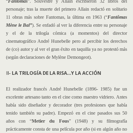
“
Fantomas
”. Souvestre y Allain escribieron 32 libros del
personaje; tras la muerte del primero Allain redactó en solitario
11 obras más sobre Fantomas, la última en 1963 (“
Fantômas
Mène le Bal”
). Se enfadó al ver la diferencia entre su personaje
y el de la trilogía cómica (a momentos) del director
cinematográfico André Hunebelle pero al percibir los derechos
de (co) autor y al ver el gran éxito en taquilla ya no protestó más
(según declaraciones de Mylène Demongeot).
I
I- LA TRILOGÍA DE LA RISA…Y LA ACCIÓN
El realizador francés
André Hunebelle
(1896- 1985) fue un
excelente artesano tanto en el cine como maestro vidriero. Antes
había sido diseñador y decorador (tres profesiones que había
tenido también su padre). Empezó en el cine pasados sus 50
años con “
Metier du Fous
” (1948) y su filmografía
prácticamente consta de una película por año (si en algún año no