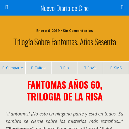
Nuevo Diario de Cine
Enero 6, 2019 • Sin Comentarios
Trilogía Sobre Fantomas, Años Sesenta
Comparte
Tuitea
Pin
Envía
SMS
FANTOMAS AÑOS 60,
TRILOGIA DE LA RISA
“¡
Fantomas! ¡No está en ninguna parte y está en todas. Su
sombra se cierne sobre los misterios más extraños…
”
(“
Fantomas
”, de Pierre Souvestre y Marcel Allain)