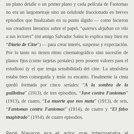
un plano detalle o un primer plano y cada película de Fantomas
no era un largometraje sino un celuloide fraccionado en breves
episodios que finalizaban en su punto álgido — como hicieron
sus creadores literarios sobre el papel, “
quienes dejaban en vilo
a sus lectores
” (mi amigo Salvador Saínz lo explica muy bien en
“
Diario de Cine
”) — para crear interés, suspense y expectación.
Por lo tanto no tienen ritmo cinematográfico sino sucesión de
planos fijos (como tarjetas postales) pero poseen valores para el
estudioso (y el que tenga sensibilidad) del cine. La atmósfera
estaba bien conseguida y tenía su encanto. Finalmente la cinta
quedó formada por cinco seriales: “
A la sombra de la
guillotina
” (1913), de tres episodios, “
Juve contra Fantomas
”
(1913), de cuatro, “
La muerte que nos mata
” (1913), de seis,
“
Fantomas contra Fantomas
” (1914), de cuatro y “
El falso
magistrado
” (1914), de cuatro episodios.
René Navarre era el actor que interpretaba al