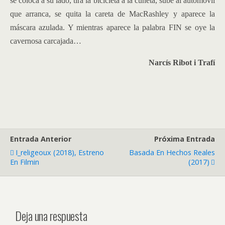
se coloca a su lado, tira la bicicleta a la cuneta, sube al automóvil
que arranca, se quita la careta de MacRashley y aparece la
máscara azulada. Y mientras aparece la palabra FIN se oye la
cavernosa carcajada…
Narcís Ribot i Trafí
Entrada Anterior
Próxima Entrada
I_religeoux (2018), Estreno
Basada En Hechos Reales
En Filmin
(2017)
Deja una respuesta