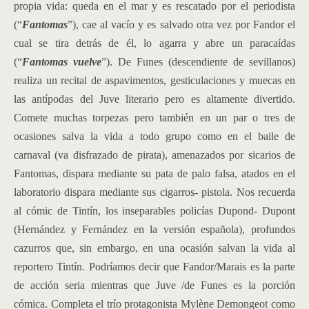
propia vida: queda en el mar y es rescatado por el periodista
(“
Fantomas
”), cae al vacío y es salvado otra vez por Fandor el
cual se tira detrás de él, lo agarra y abre un paracaídas
(“
Fantomas vuelve
”). De Funes (descendiente de sevillanos)
realiza un recital de aspavimentos, gesticulaciones y muecas en
las antípodas del Juve literario pero es altamente divertido.
Comete muchas torpezas pero también en un par o tres de
ocasiones salva la vida a todo grupo como en el baile de
carnaval (va disfrazado de pirata), amenazados por sicarios de
Fantomas, dispara mediante su pata de palo falsa, atados en el
laboratorio dispara mediante sus cigarros- pistola. Nos recuerda
al cómic de Tintín, los inseparables policías Dupond- Dupont
(Hernández y Fernández en la versión española), profundos
cazurros que, sin embargo, en una ocasión salvan la vida al
reportero Tintín. Podríamos decir que Fandor/Marais es la parte
de acción seria mientras que Juve /de Funes es la porción
cómica. Completa el trío protagonista Mylène Demongeot como