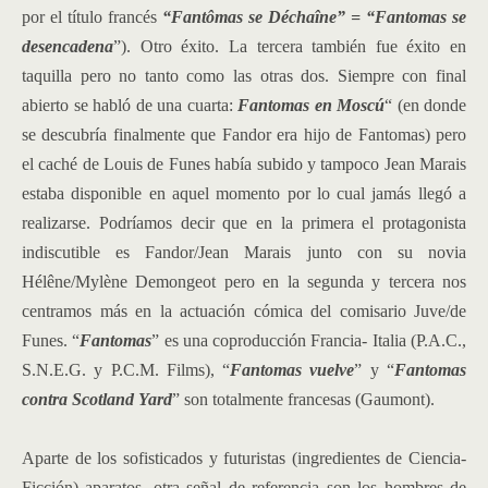
por el título francés
“Fantômas se Déchaîne” = “Fantomas se
desencadena
”). Otro éxito. La tercera también fue éxito en
taquilla pero no tanto como las otras dos. Siempre con final
abierto se habló de una cuarta:
Fantomas en Moscú
“ (en donde
se descubría finalmente que Fandor era hijo de Fantomas) pero
el caché de Louis de Funes había subido y tampoco Jean Marais
estaba disponible en aquel momento por lo cual jamás llegó a
realizarse. Podríamos decir que en la primera el protagonista
indiscutible es Fandor/Jean Marais junto con su novia
Hélêne/Mylène Demongeot pero en la segunda y tercera nos
centramos más en la actuación cómica del comisario Juve/de
Funes. “
Fantomas
” es una coproducción Francia- Italia (P.A.C.,
S.N.E.G. y P.C.M. Films), “
Fantomas vuelve
” y “
Fantomas
contra Scotland Yard
” son totalmente francesas (Gaumont).
Aparte de los sofisticados y futuristas (ingredientes de Ciencia-
Ficción) aparatos, otra señal de referencia son los hombres de