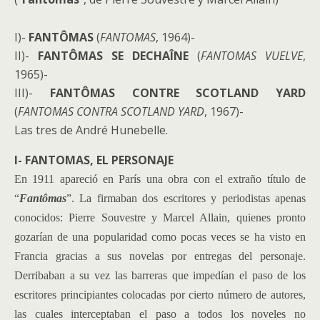
I)-
FANTÔMAS
(
FANTOMAS
, 1964)-
II)-
FANTÔMAS SE DECHAÎNE
(
FANTOMAS VUELVE
,
1965)-
III)-
FANTÔMAS CONTRE SCOTLAND YARD
(
FANTOMAS CONTRA SCOTLAND YARD
, 1967)-
Las tres de André Hunebelle.
I- FANTOMAS, EL PERSONAJE
En 1911 apareció en París una obra con el extraño título de
“
Fantômas
”. La firmaban dos escritores y periodistas apenas
conocidos: Pierre Souvestre y Marcel Allain, quienes pronto
gozarían de una popularidad como pocas veces se ha visto en
Francia gracias a sus novelas por entregas del personaje.
Derribaban a su vez las barreras que impedían el paso de los
escritores principiantes colocadas por cierto número de autores,
las cuales interceptaban el paso a todos los noveles no