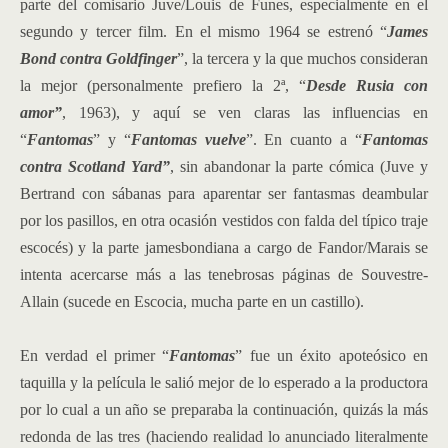
parte del comisario Juve/Louis de Funes, especialmente en el
segundo y tercer film. En el mismo 1964 se estrenó “
James
Bond contra Goldfinger
”, la tercera y la que muchos consideran
la mejor (personalmente prefiero la 2ª, “
Desde Rusia con
amor”
, 1963), y aquí se ven claras las influencias en
“
Fantomas
” y “
Fantomas vuelve
”. En cuanto a “
Fantomas
contra Scotland Yard”
, sin abandonar la parte cómica (Juve y
Bertrand con sábanas para aparentar ser fantasmas deambular
por los pasillos, en otra ocasión vestidos con falda del típico traje
escocés) y la parte jamesbondiana a cargo de Fandor/Marais se
intenta acercarse más a las tenebrosas páginas de Souvestre-
Allain (sucede en Escocia, mucha parte en un castillo).
En verdad el primer “
Fantomas
” fue un éxito apoteósico en
taquilla y la película le salió mejor de lo esperado a la productora
por lo cual a un año se preparaba la continuación, quizás la más
redonda de las tres (haciendo realidad lo anunciado literalmente