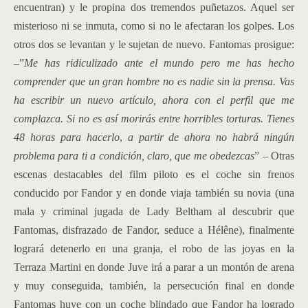
encuentran) y le propina dos tremendos puñetazos. Aquel ser
misterioso ni se inmuta, como si no le afectaran los golpes. Los
otros dos se levantan y le sujetan de nuevo. Fantomas prosigue:
–”
Me has ridiculizado ante el mundo pero me has hecho
comprender que un gran hombre no es nadie sin la prensa. Vas
ha escribir un nuevo artículo, ahora con el perfil que me
complazca. Si no es así morirás entre horribles torturas. Tienes
48 horas para hacerlo
,
a partir de ahora no habrá ningún
problema para ti a condición, claro, que me obedezcas
” – Otras
escenas destacables del film piloto es el coche sin frenos
conducido por Fandor y en donde viaja también su novia (una
mala y criminal jugada de Lady Beltham al descubrir que
Fantomas, disfrazado de Fandor, seduce a Hélêne), finalmente
logrará detenerlo en una granja, el robo de las joyas en la
Terraza Martini en donde Juve irá a parar a un montón de arena
y muy conseguida, también, la persecución final en donde
Fantomas huye con un coche blindado que Fandor ha logrado