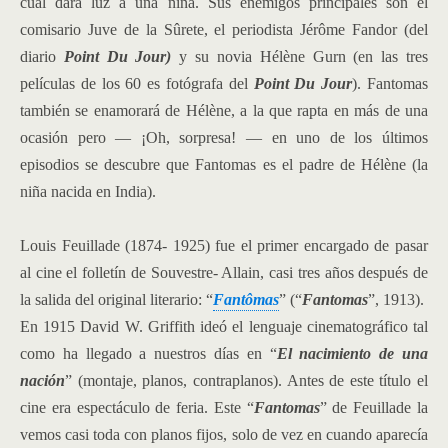
cual dará luz a una niña. Sus enemigos principales son el
comisario Juve de la Sûrete, el periodista Jérôme Fandor (del
diario
Point Du Jour)
y su novia Hélène Gurn (en las tres
películas de los 60 es fotógrafa del
Point Du Jour
). Fantomas
también se enamorará de Hélène, a la que rapta en más de una
ocasión pero — ¡Oh, sorpresa! — en uno de los últimos
episodios se descubre que Fantomas es el padre de Hélène (la
niña nacida en India).
Louis Feuillade (1874- 1925) fue el primer encargado de pasar
al cine el folletín de Souvestre- Allain, casi tres años después de
la salida del original literario: “
Fantômas
” (“
Fantomas
”, 1913).
En 1915 David W. Griffith ideó el lenguaje cinematográfico tal
como ha llegado a nuestros días en “
El nacimiento de una
nación
” (montaje, planos, contraplanos). Antes de este título el
cine era espectáculo de feria. Este “
Fantomas
” de Feuillade la
vemos casi toda con planos fijos, solo de vez en cuando aparecía