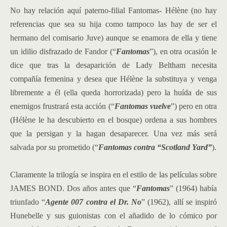
No hay relación aquí paterno-filial Fantomas- Hélène (no hay
referencias que sea su hija como tampoco las hay de ser el
hermano del comisario Juve) aunque se enamora de ella y tiene
un idilio disfrazado de Fandor (“
Fantomas
”), en otra ocasión le
dice que tras la desaparición de Lady Beltham necesita
compañía femenina y desea que Hélène la substituya y venga
libremente a él (ella queda horrorizada) pero la huída de sus
enemigos frustrará esta acción (“
Fantomas vuelve
”) pero en otra
(Hélène le ha descubierto en el bosque) ordena a sus hombres
que la persigan y la hagan desaparecer. Una vez más será
salvada por su prometido (“
Fantomas contra “Scotland Yard”
).
Claramente la trilogía se inspira en el estilo de las películas sobre
JAMES BOND. Dos años antes que “
Fantomas
” (1964) había
triunfado “
Agente 007 contra el Dr. No
” (1962), allí se inspiró
Hunebelle y sus guionistas con el añadido de lo cómico por