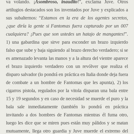
va volando. ¡
Asombroso, inaudito
!”, exclama Juve. Otros
artilugios destacados son los inventados por Juve y explicados a
sus subalternos: “
Estamos en la era de los agentes secretos,
¿que diría la gente si Fantomas fuera capturado por un 007
cualquiera? ¡Pues que son ustedes un hatajo de mangantes!
”.
1) una gabardina que sirve para esconder un brazo izquierdo
falso que sube y baja siguiendo al brazo derecho verdadero; si se
es amenazado levanta las manos y a la altura del vientre aparece
el brazo izquierdo verdadero con un revólver que realiza el
disparo salvador (lo pondrá en práctica en Italia donde deja fuera
de combate a un hombre de Fantomas que les apunta), 2) los
cigarros pistola, regulados por la vitola disparan una bala entre
15 y 19 segundos y en caso de necesidad se muerde el puro y la
bala sale inmediatamente (también lo pondrá en práctica
invitando a dos hombres de Fantomas mientras él fuma otro,
luego les dice que se miren pues están muy pálidos y se matan
mutuamente, llega otro guardia y Juve muerde el extremo del