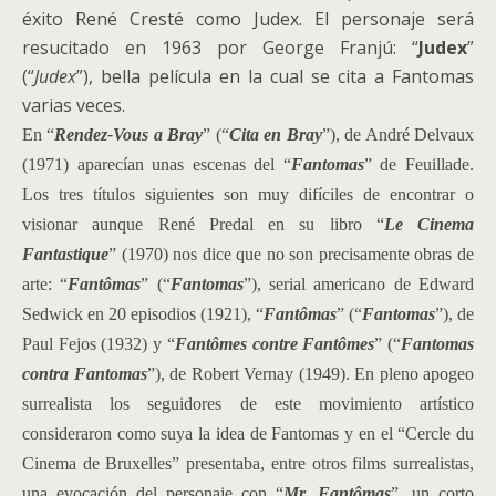
éxito René Cresté como Judex. El personaje será
resucitado en 1963 por George Franjú: “
Judex
”
(“
Judex
”), bella película en la cual se cita a Fantomas
varias veces.
En “
Rendez-Vous a Bray
” (“
Cita en Bray
”), de André Delvaux
(1971) aparecían unas escenas del “
Fantomas
” de Feuillade.
Los tres títulos siguientes son muy difíciles de encontrar o
visionar aunque René Predal en su libro “
Le Cinema
Fantastique
” (1970) nos dice que no son precisamente obras de
arte: “
Fantômas
” (“
Fantomas
”), serial americano de Edward
Sedwick en 20 episodios (1921), “
Fantômas
” (“
Fantomas
”), de
Paul Fejos (1932) y “
Fantômes contre Fantômes
” (“
Fantomas
contra Fantomas
”), de Robert Vernay (1949). En pleno apogeo
surrealista los seguidores de este movimiento artístico
consideraron como suya la idea de Fantomas y en el “Cercle du
Cinema de Bruxelles” presentaba, entre otros films surrealistas,
una evocación del personaje con “
Mr. Fantômas
”, un corto