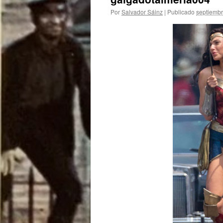
Por
Salvador Sáinz
|
Publicado
septiembr