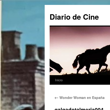
Saltar
al
Diario de Cine
contenido
Inicio
←
Wonder Woman en España
galgadotalmeria004