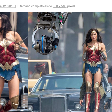
e 12, 2018
|
El tamaño completo es de
650 × 508
pixels