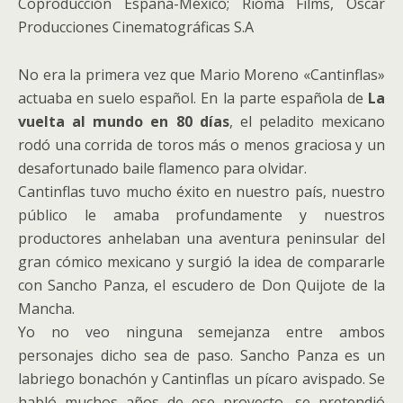
Coproducción España-México; Rioma Films, Óscar
Producciones Cinematográficas S.A
No era la primera vez que Mario Moreno «Cantinflas»
actuaba en suelo español. En la parte española de
La
vuelta al mundo en 80 días
, el peladito mexicano
rodó una corrida de toros más o menos graciosa y un
desafortunado baile flamenco para olvidar.
Cantinflas tuvo mucho éxito en nuestro país, nuestro
público le amaba profundamente y nuestros
productores anhelaban una aventura peninsular del
gran cómico mexicano y surgió la idea de compararle
con Sancho Panza, el escudero de Don Quijote de la
Mancha.
Yo no veo ninguna semejanza entre ambos
personajes dicho sea de paso. Sancho Panza es un
labriego bonachón y Cantinflas un pícaro avispado. Se
habló muchos años de ese proyecto, se pretendió