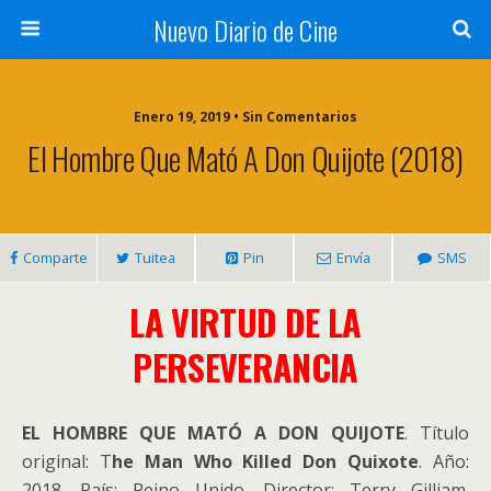
Nuevo Diario de Cine
Enero 19, 2019 • Sin Comentarios
El Hombre Que Mató A Don Quijote (2018)
Comparte
Tuitea
Pin
Envía
SMS
LA VIRTUD DE LA
PERSEVERANCIA
EL HOMBRE QUE MATÓ A DON QUIJOTE
. Título
original: T
he Man Who Killed Don Quixote
. Año:
2018. País: Reino Unido. Director: Terry Gilliam.