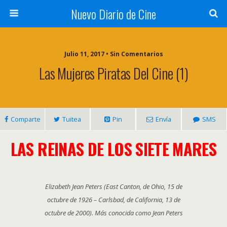
Nuevo Diario de Cine
Julio 11, 2017 • Sin Comentarios
Las Mujeres Piratas Del Cine (1)
Comparte
Tuitea
Pin
Envía
SMS
LAS REINAS DE LOS SIETE MARES
Elizabeth Jean Peters (East Canton, de Ohio, 15 de
octubre de 1926 – Carlsbad, de California, 13 de
octubre de 2000). Más conocida como Jean Peters