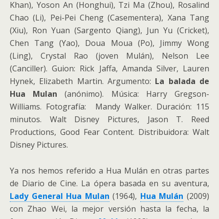
Khan), Yoson An (Honghui), Tzi Ma (Zhou), Rosalind
Chao (Li), Pei-Pei Cheng (Casementera), Xana Tang
(Xiu), Ron Yuan (Sargento Qiang), Jun Yu (Cricket),
Chen Tang (Yao), Doua Moua (Po), Jimmy Wong
(Ling), Crystal Rao (joven Mulán), Nelson Lee
(Canciller). Guion: Rick Jaffa, Amanda Silver, Lauren
Hynek, Elizabeth Martin. Argumento:
La balada de
Hua Mulan
(anónimo). Música: Harry Gregson-
Williams. Fotografía: Mandy Walker. Duración: 115
minutos. Walt Disney Pictures, Jason T. Reed
Productions, Good Fear Content. Distribuidora: Walt
Disney Pictures.
Ya nos hemos referido a Hua Mulán en otras partes
de Diario de Cine. La ópera basada en su aventura,
Lady General Hua Mulan
(1964),
Hua Mulán
(2009)
con Zhao Wei, la mejor versión hasta la fecha, la