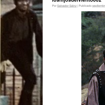
Por
Salvador Sáinz
|
Publicado
septiembr