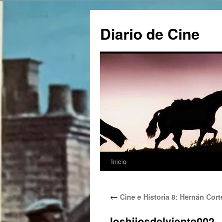
Saltar
al
Diario de Cine
contenido
Inicio
←
Cine e Historia 8: Hernán Cort
loshijosdelviento002