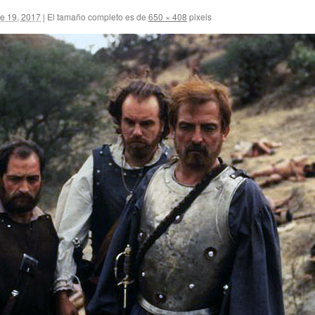
e 19, 2017
|
El tamaño completo es de
650 × 408
pixels