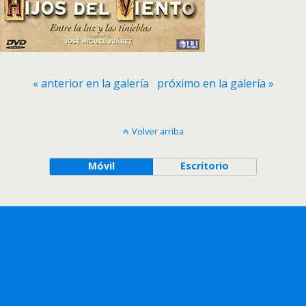
« anterior en la galería
próximo en la galería »
Volver arriba
Móvil
Escritorio