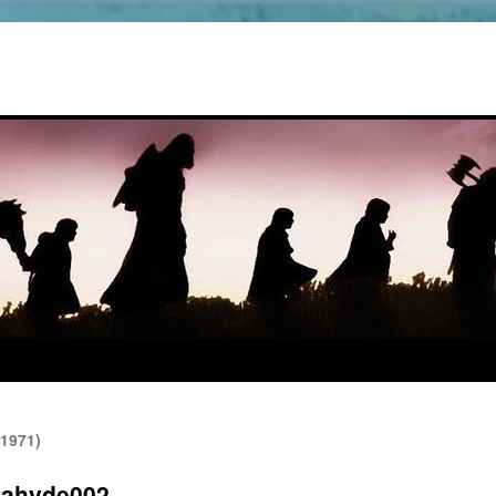
(1971)
nahyde002