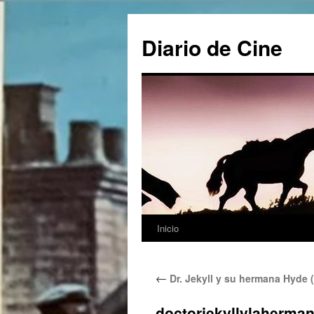
Saltar
al
Diario de Cine
contenido
Inicio
←
Dr. Jekyll y su hermana Hyde 
doctorjekyllylaherma