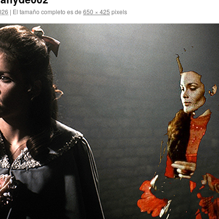
2026
|
El tamaño completo es de
650 × 425
pixels