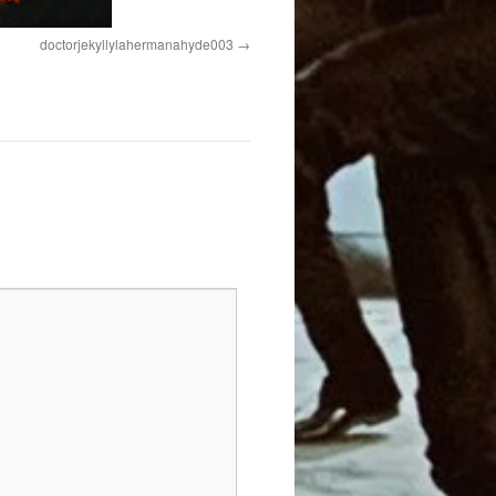
doctorjekyllylahermanahyde003