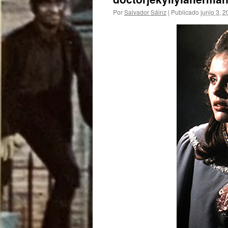
Por
Salvador Sáinz
|
Publicado
junio 3, 