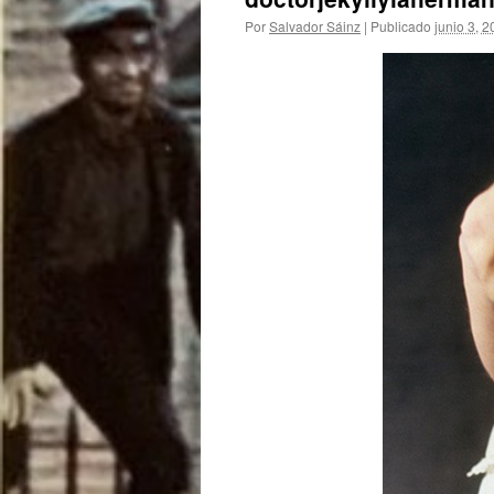
Por
Salvador Sáinz
|
Publicado
junio 3, 