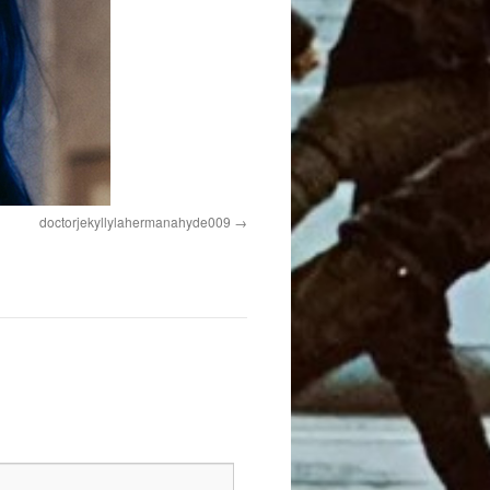
doctorjekyllylahermanahyde009