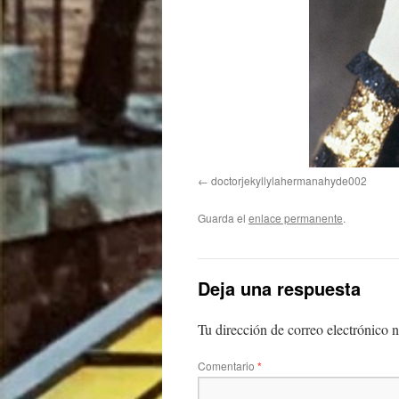
doctorjekyllylahermanahyde002
Guarda el
enlace permanente
.
Deja una respuesta
Tu dirección de correo electrónico n
Comentario
*