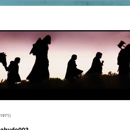
(1971)
nahyde003