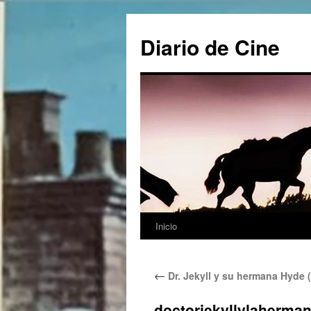
Saltar
al
Diario de Cine
contenido
Inicio
←
Dr. Jekyll y su hermana Hyde 
doctorjekyllylaherma