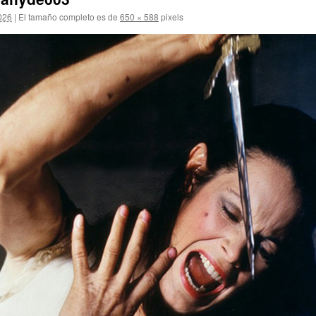
2026
|
El tamaño completo es de
650 × 588
pixels