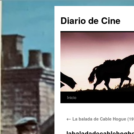
Saltar
al
Diario de Cine
contenido
Inicio
←
La balada de Cable Hogue (19
labaladadecablehogh