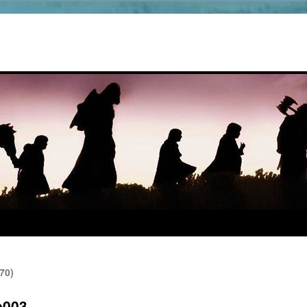
70)
e003