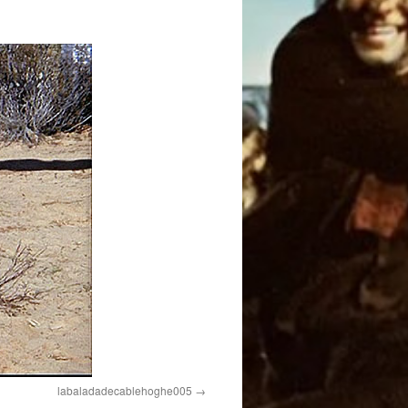
labaladadecablehoghe005