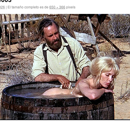
2026
|
El tamaño completo es de
650 × 366
pixels