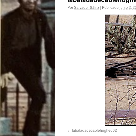
Por
Salvador Sáinz
|
Publicado
junio 2, 
labaladadecablehoghe002