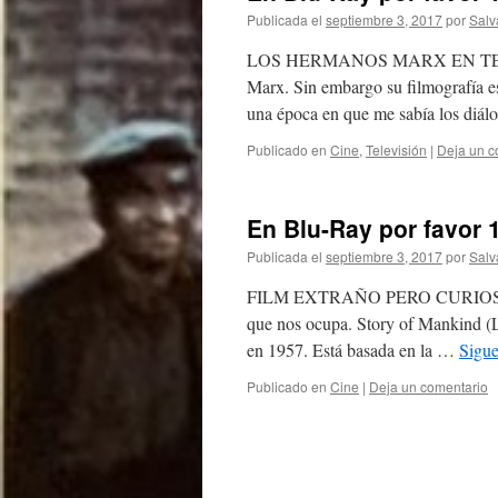
Publicada el
septiembre 3, 2017
por
Salv
LOS HERMANOS MARX EN TELEVISI
Marx. Sin embargo su filmografía e
una época en que me sabía los diá
Publicado en
Cine
,
Televisión
|
Deja un c
En Blu-Ray por favor 
Publicada el
septiembre 3, 2017
por
Salv
FILM EXTRAÑO PERO CURIOSO Uno d
que nos ocupa. Story of Mankind (La
en 1957. Está basada en la …
Sigu
Publicado en
Cine
|
Deja un comentario