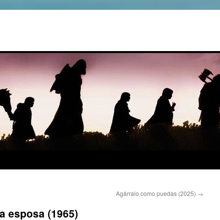
)
Agárralo como puedas (2025)
→
a esposa (1965)