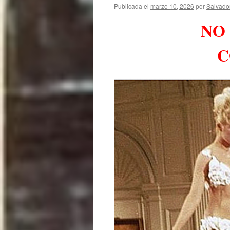
Publicada el
marzo 10, 2026
por
Salvado
NO
C