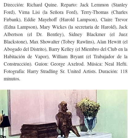
Dirección: Richard Quine. Reparto: Jack Lemmon (Stanley
Ford), Virna Lisi (la Señora Ford), Terry-Thomas (Charles
Firbank), Eddie Mayehoff (Harold Lampson), Claire Trevor
(Edna Lampson), Mary Wickes (la secretaria de Harold), Jack
Albertson (el Dr. Bentley), Sidney Blackmer (el Juez
Blackstone), Max Showalter (Tobey Rawlins), Alan Hewitt (el
Abogado del Distrito), Barry Kelley (el Miembro del Club en la
Habitación de Vapor), William Bryant (el Trabajador de la
Construcción). Guion: George Axelrod. Música: Neal Hefti.
Fotografía: Harry Stradling Sr. United Artists. Duración: 118
minutos.