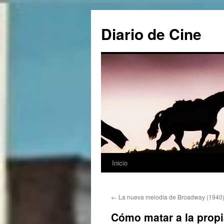
Saltar
al
Diario de Cine
contenido
Inicio
←
La nueva melodía de Broadway (1940
Cómo matar a la propi