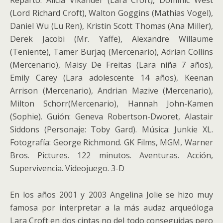
Reparto: Alicia Vikander (Lara Croft), Dominic West
(Lord Richard Croft), Walton Goggins (Mathias Vogel),
Daniel Wu (Lu Ren), Kristin Scott Thomas (Ana Miller),
Derek Jacobi (Mr. Yaffe), Alexandre Willaume
(Teniente), Tamer Burjaq (Mercenario), Adrian Collins
(Mercenario), Maisy De Freitas (Lara niña 7 años),
Emily Carey (Lara adolescente 14 años), Keenan
Arrison (Mercenario), Andrian Mazive (Mercenario),
Milton Schorr(Mercenario), Hannah John-Kamen
(Sophie). Guión: Geneva Robertson-Dworet, Alastair
Siddons (Personaje: Toby Gard). Música: Junkie XL.
Fotografía: George Richmond. GK Films, MGM, Warner
Bros. Pictures. 122 minutos. Aventuras. Acción,
Supervivencia. Videojuego. 3-D
En los años 2001 y 2003 Angelina Jolie se hizo muy
famosa por interpretar a la más audaz arqueóloga
Lara Croft en dos cintas no del todo conseguidas pero