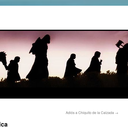
Adiós a Chiquito de la Calzada
→
ica