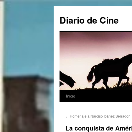
Saltar
al
Diario de Cine
contenido
Inicio
←
Homenaje a Narciso Ibáñez Serrador
La conquista de Amér