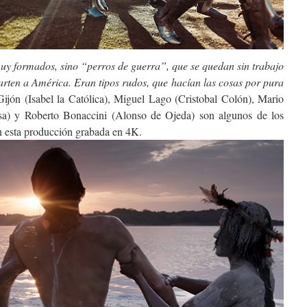
uy formados, sino “perros de guerra”, que se quedan sin trabajo
arten a América. Eran tipos rudos, que hacían las cosas por pura
ijón (Isabel la Católica), Miguel Lago (Cristobal Colón), Mario
sa) y Roberto Bonaccini (Alonso de Ojeda) son algunos de los
en esta producción grabada en 4K.