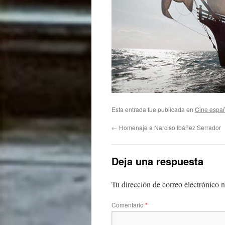
Esta entrada fue publicada en
Cine espa
←
Homenaje a Narciso Ibáñez Serrador
Deja una respuesta
Tu dirección de correo electrónico n
Comentario
*