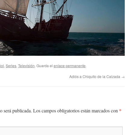
ñol
,
Series
,
Televisión
. Guarda el
enlace permanente
.
Adiós a Chiquito de la Calzada
→
*
o será publicada.
Los campos obligatorios están marcados con