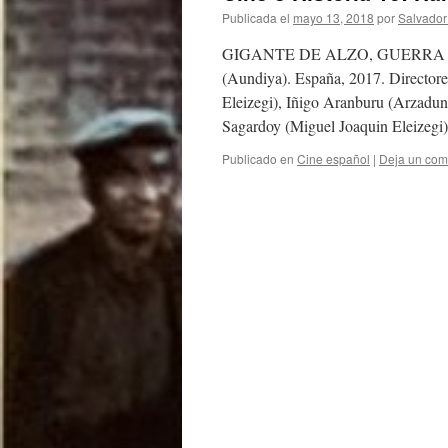
Publicada el
mayo 13, 2018
por
Salvador
GIGANTE DE ALZO, GUERRA C
(Aundiya). España, 2017. Directore
Eleizegi), Iñigo Aranburu (Arzadun
Sagardoy (Miguel Joaquin Eleizeg
Publicado en
Cine español
|
Deja un com