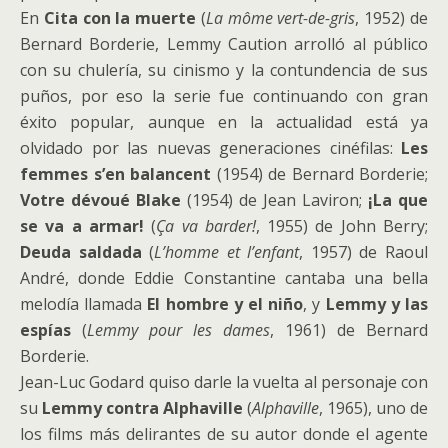
En
Cita con la muerte
(
La môme vert-de-gris
, 1952) de
Bernard Borderie, Lemmy Caution arrolló al público
con su chulería, su cinismo y la contundencia de sus
puños, por eso la serie fue continuando con gran
éxito popular, aunque en la actualidad está ya
olvidado por las nuevas generaciones cinéfilas:
Les
femmes s’en balancent
(1954) de Bernard Borderie;
Votre dévoué Blake
(1954) de Jean Laviron;
¡La que
se va a armar!
(
Ça va barder!
, 1955) de John Berry;
Deuda saldada
(
L’homme et l’enfant
, 1957) de Raoul
André, donde Eddie Constantine cantaba una bella
melodía llamada
El hombre y el niño
, y
Lemmy y las
espías
(
Lemmy pour les dames
, 1961) de Bernard
Borderie.
Jean-Luc Godard quiso darle la vuelta al personaje con
su
Lemmy contra Alphaville
(
Alphaville
, 1965), uno de
los films más delirantes de su autor donde el agente