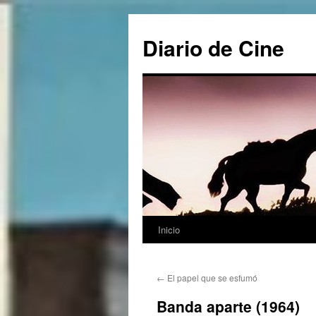
Saltar
al
Diario de Cine
contenido
Inicio
←
El papel que se esfumó
Banda aparte (1964)