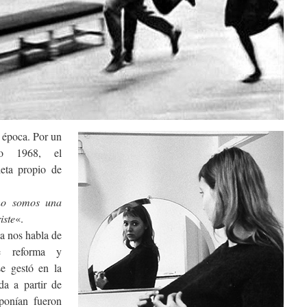
 época. Por un
ayo 1968, el
eta propio de
no somos una
iste
«.
a nos habla de
e reforma y
se gestó en la
da a partir de
ponían fueron