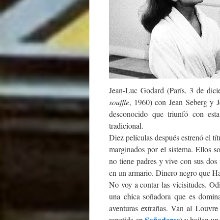
Jean-Luc Godard (París, 3 de dic
souffle
, 1960) con Jean Seberg y 
desconocido que triunfó con esta 
tradicional.
Diez películas después estrenó el t
marginados por el sistema. Ellos s
no tiene padres y vive con sus dos 
en un armario. Dinero negro que Ha
No voy a contar las vicisitudes. O
una chica soñadora que es domina
aventuras extrañas. Van al Louvre
Soñadores
repetida en
) y bailan u