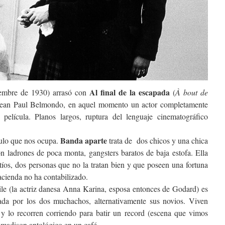
Al final de la escapada
iembre de 1930) arrasó con
(
À bout de
Jean Paul Belmondo, en aquel momento un actor completamente
película. Planos largos, ruptura del lenguaje cinematográfico
Banda aparte
ítulo que nos ocupa.
trata de dos chicos y una chica
on ladrones de poca monta, gangsters baratos de baja estofa. Ella
tíos, dos personas que no la tratan bien y que poseen una fortuna
cienda no ha contabilizado.
dile (la actriz danesa Anna Karina, esposa entonces de Godard) es
da por los dos muchachos, alternativamente sus novios. Viven
 y lo recorren corriendo para batir un record (escena que vimos
n madison antológico en un café.