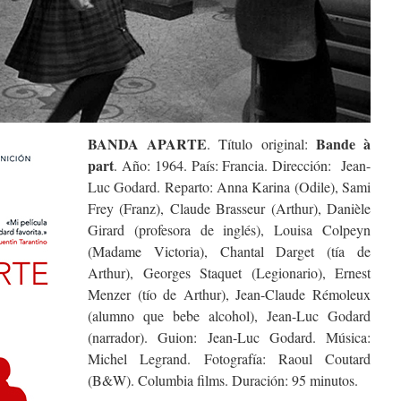
BANDA APARTE
Bande à
. Título original:
part
. Año: 1964. País: Francia. Dirección: Jean-
Luc Godard. Reparto: Anna Karina (Odile), Sami
Frey (Franz), Claude Brasseur (Arthur), Danièle
Girard (profesora de inglés), Louisa Colpeyn
(Madame Victoria), Chantal Darget (tía de
Arthur), Georges Staquet (Legionario), Ernest
Menzer (tío de Arthur), Jean-Claude Rémoleux
(alumno que bebe alcohol), Jean-Luc Godard
(narrador). Guion: Jean-Luc Godard. Música:
Michel Legrand. Fotografía: Raoul Coutard
(B&W). Columbia films. Duración: 95 minutos.