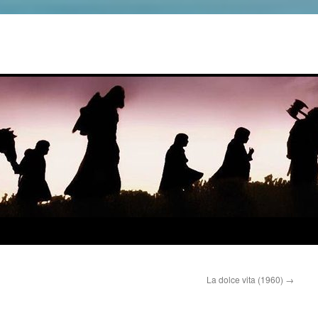
La dolce vita (1960)
→