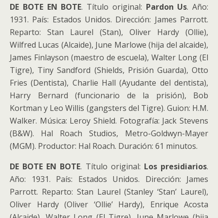
DE BOTE EN BOTE
. Título original:
Pardon Us
. Año:
1931. País: Estados Unidos. Dirección: James Parrott.
Reparto: Stan Laurel (Stan), Oliver Hardy (Ollie),
Wilfred Lucas (Alcaide), June Marlowe (hija del alcaide),
James Finlayson (maestro de escuela), Walter Long (El
Tigre), Tiny Sandford (Shields, Prisión Guarda), Otto
Fries (Dentista), Charlie Hall (Ayudante del dentista),
Harry Bernard (funcionario de la prisión), Bob
Kortman y Leo Willis (gangsters del Tigre). Guion: H.M.
Walker. Música: Leroy Shield. Fotografía: Jack Stevens
(B&W). Hal Roach Studios, Metro-Goldwyn-Mayer
(MGM). Productor: Hal Roach. Duración: 61 minutos.
DE BOTE EN BOTE
. Título original:
Los presidiarios
.
Año: 1931. País: Estados Unidos. Dirección: James
Parrott. Reparto: Stan Laurel (Stanley ‘Stan’ Laurel),
Oliver Hardy (Oliver ‘Ollie’ Hardy), Enrique Acosta
(Alcaide), Walter Long (El Tigre), June Marlowe (hija