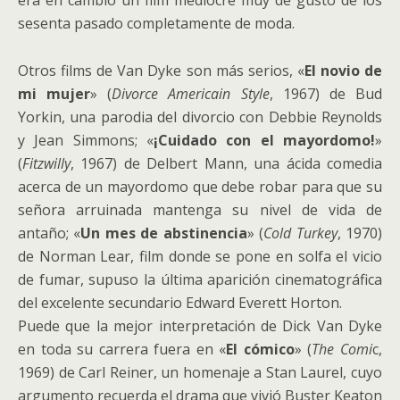
era en cambio un film mediocre muy de gusto de los
sesenta pasado completamente de moda.
Otros films de Van Dyke son más serios, «
El novio de
mi mujer
» (
Divorce Americain Style
, 1967) de Bud
Yorkin, una parodia del divorcio con Debbie Reynolds
y Jean Simmons; «
¡Cuidado con el mayordomo!
»
(
Fitzwilly
, 1967) de Delbert Mann, una ácida comedia
acerca de un mayordomo que debe robar para que su
señora arruinada mantenga su nivel de vida de
antaño; «
Un mes de abstinencia
» (
Cold Turkey
, 1970)
de Norman Lear, film donde se pone en solfa el vicio
de fumar, supuso la última aparición cinematográfica
del excelente secundario Edward Everett Horton.
Puede que la mejor interpretación de Dick Van Dyke
en toda su carrera fuera en «
El cómico
» (
The Comi
c,
1969) de Carl Reiner, un homenaje a Stan Laurel, cuyo
argumento recuerda el drama que vivió Buster Keaton