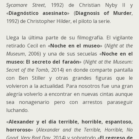
Sycamare Street
, 1992) de Christian Nyby II y
«
Diagnóstico asesinato
» (
Diagnosis of Murder
,
1992) de Christopher Hilder, el piloto la serie.
Llega la última parte de su filmografía. El vigilante
retirado Cecil en «
Noche en el museo
» (
Night at the
Museum
, 2006) y una de sus secuelas «
Noche en el
museo: El secreto del faraón
» (
Night at the Museum:
Secret of the Tomb
, 2014) en donde comparte pantalla
con Ben Stiller y otras grandes figuras que le
volvieron a la actualidad. Para nosotros fue una gran
alegría volverlo a encontrar en nuevas cintas aunque
sea nonagenario pero con arrestos paraseguir
luchando.
«
Alexander y el día terrible, horrible, espantoso,
horroroso
» (
Alexander and the Terrible, Horrible, No
Good, Very Bad Day
, 2014) y sobretodo «
El regreso de