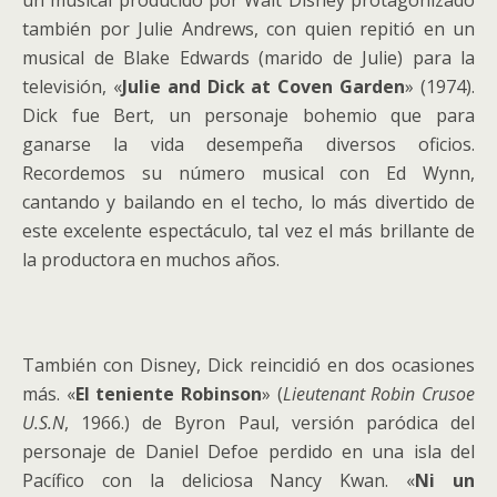
un musical producido por Walt Disney protagonizado
también por Julie Andrews, con quien repitió en un
musical de Blake Edwards (marido de Julie) para la
televisión, «
Julie and Dick at Coven Garden
» (1974).
Dick fue Bert, un personaje bohemio que para
ganarse la vida desempeña diversos oficios.
Recordemos su número musical con Ed Wynn,
cantando y bailando en el techo, lo más divertido de
este excelente espectáculo, tal vez el más brillante de
la productora en muchos años.
También con Disney, Dick reincidió en dos ocasiones
más. «
El teniente Robinson
» (
Lieutenant Robin Crusoe
U.S.N
, 1966.) de Byron Paul, versión paródica del
personaje de Daniel Defoe perdido en una isla del
Pacífico con la deliciosa Nancy Kwan. «
Ni un