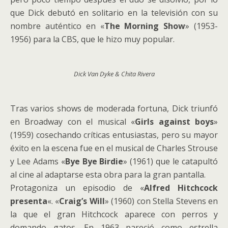
que Dick debutó en solitario en la televisión con su
nombre auténtico en «
The Morning Show
» (1953-
1956) para la CBS, que le hizo muy popular.
Dick Van Dyke & Chita Rivera
Tras varios shows de moderada fortuna, Dick triunfó
en Broadway con el musical «
Girls against boys
»
(1959) cosechando críticas entusiastas, pero su mayor
éxito en la escena fue en el musical de Charles Strouse
y Lee Adams «
Bye Bye Birdie
» (1961) que le catapultó
al cine al adaptarse esta obra para la gran pantalla.
Protagoniza un episodio de «
Alfred Hitchcock
presenta
«. «
Craig’s Will
» (1960) con Stella Stevens en
la que el gran Hitchcock aparece con perros y
domando gatos. En 1963 pareció como estrella