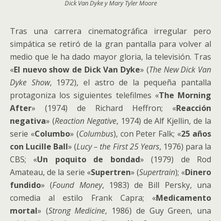
Dick Van Dyke y Mary Tyler Moore
Tras una carrera cinematográfica irregular pero
simpática se retiró de la gran pantalla para volver al
medio que le ha dado mayor gloria, la televisión. Tras
«
El nuevo show de Dick Van Dyke
» (
The New Dick Van
Dyke Show
, 1972), el astro de la pequeña pantalla
protagoniza los siguientes telefilmes «
The Morning
After
» (1974) de Richard Heffron; «
Reacción
negativa
» (
Reaction Negative
, 1974) de Alf Kjellin, de la
serie «
Columbo
» (
Columbus
), con Peter Falk; «
25 años
con Lucille Ball
» (
Lucy – the First 25 Years
, 1976) para la
CBS; «
Un poquito de bondad
» (1979) de Rod
Amateau, de la serie «
Supertren
» (
Supertrain
); «
Dinero
fundido
» (
Found Money
, 1983) de Bill Persky, una
comedia al estilo Frank Capra; «
Medicamento
mortal
» (
Strong Medicine
, 1986) de Guy Green, una