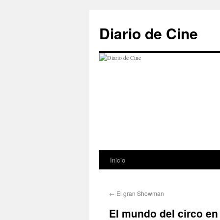
Saltar
al
Diario de Cine
contenido
Inicio
←
El gran Showman
El mundo del circo en 