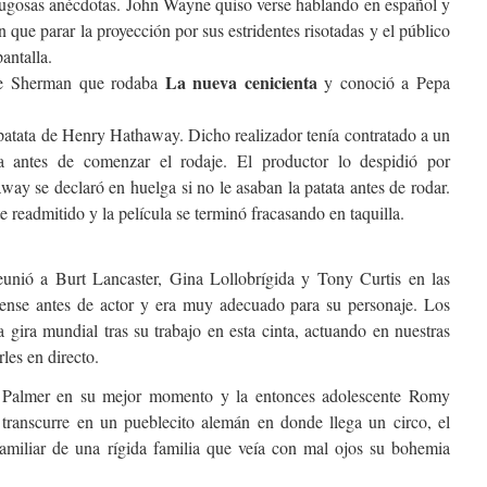
gosas anécdotas. John Wayne quiso verse hablando en español y
n que parar la proyección por sus estridentes risotadas y el público
antalla.
La nueva cenicienta
e Sherman que rodaba
y conoció a Pepa
 patata de Henry Hathaway. Dicho realizador tenía contratado a un
a antes de comenzar el rodaje. El productor lo despidió por
way se declaró en huelga si no le asaban la patata antes de rodar.
 readmitido y la película se terminó fracasando en taquilla.
unió a Burt Lancaster, Gina Lollobrígida y Tony Curtis en las
rcense antes de actor y era muy adecuado para su personaje. Los
a gira mundial tras su trabajo en esta cinta, actuando en nuestras
les en directo.
 Palmer en su mejor momento y la entonces adolescente Romy
transcurre en un pueblecito alemán en donde llega un circo, el
familiar de una rígida familia que veía con mal ojos su bohemia