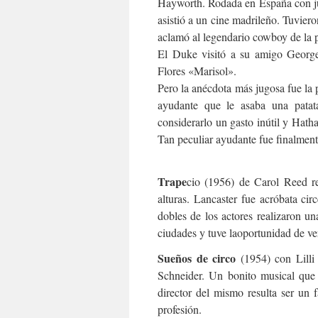
Hayworth. Rodada en España con ju
asistió a un cine madrileño. Tuviero
aclamó al legendario cowboy de la p
El Duke visitó a su amigo Georg
Flores «Marisol».
Pero la anécdota más jugosa fue la
ayudante que le asaba una patat
considerarlo un gasto inútil y Hatha
Tan peculiar ayudante fue finalmente
Trape
cio (1956) de Carol Reed re
alturas. Lancaster fue acróbata ci
dobles de los actores realizaron un
ciudades y tuve laoportunidad de ver
Sueños de circo
(1954) con Lilli
Schneider. Un bonito musical que 
director del mismo resulta ser un 
profesión.