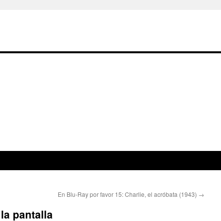
En Blu-Ray por favor 15: Charlie, el acróbata (1943)
→
la pantalla