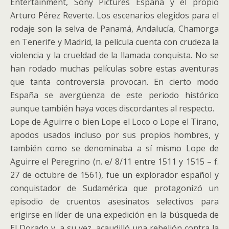
Entertainment, Sony Pictures España y el propio
Arturo Pérez Reverte. Los escenarios elegidos para el
rodaje son la selva de Panamá, Andalucía, Chamorga
en Tenerife y Madrid, la película cuenta con crudeza la
violencia y la crueldad de la llamada conquista. No se
han rodado muchas películas sobre estas aventuras
que tanta controversia provocan. En cierto modo
España se avergüenza de este periodo histórico
aunque también haya voces discordantes al respecto.
Lope de Aguirre o bien Lope el Loco o Lope el Tirano,
apodos usados incluso por sus propios hombres, y
también como se denominaba a sí mismo Lope de
Aguirre el Peregrino (n. e/ 8/11 entre 1511 y 1515 – f.
27 de octubre de 1561), fue un explorador español y
conquistador de Sudamérica que protagonizó un
episodio de cruentos asesinatos selectivos para
erigirse en líder de una expedición en la búsqueda de
El Dorado y, a su vez, acaudilló una rebelión contra la