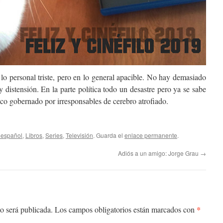
lo personal triste, pero en lo general apacible. No hay demasiado
 distensión. En la parte política todo un desastre pero ya se sabe
co gobernado por irresponsables de cerebro atrofiado.
 español
,
Libros
,
Series
,
Televisión
. Guarda el
enlace permanente
.
Adiós a un amigo: Jorge Grau
→
*
o será publicada.
Los campos obligatorios están marcados con