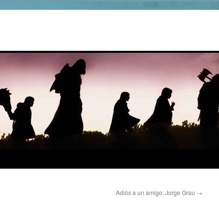
Adiós a un amigo: Jorge Grau
→