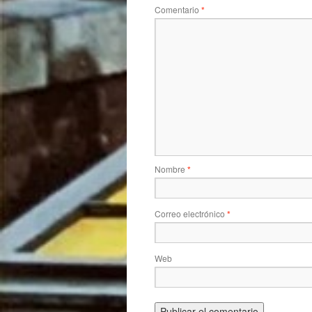
Comentario
*
Nombre
*
Correo electrónico
*
Web