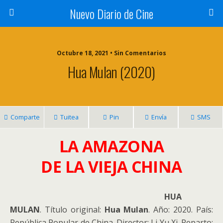
Nuevo Diario de Cine
Octubre 18, 2021 • Sin Comentarios
Hua Mulan (2020)
Comparte
Tuitea
Pin
Envía
SMS
LA AMAZONA
DE LA VIEJA CHINA
HUA
MULAN
. Título original:
Hua Mulan
. Año: 2020. País:
República Popular de China. Director: Li Yu Xi. Reparto: