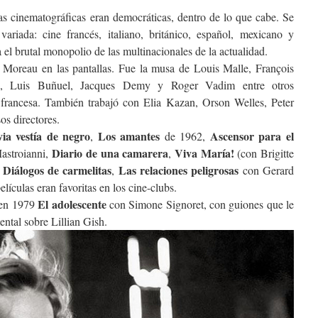
s cinematográficas eran democráticas, dentro de lo que cabe. Se
variada: cine francés, italiano, británico, español, mexicano y
el brutal monopolio de las multinacionales de la actualidad.
e Moreau en las pantallas. Fue la musa de Louis Malle, François
ni, Luis Buñuel, Jacques Demy y Roger Vadim entre otros
 francesa. También trabajó con Elia Kazan, Orson Welles, Peter
s directores.
ia vestía de negro
Los amantes
Ascensor para el
,
de 1962,
Diario de una camarera
Viva María!
astroianni,
,
(con Brigitte
Diálogos de carmelitas
Las relaciones peligrosas
,
,
con Gerard
elículas eran favoritas en los cine-clubs.
El adolescente
en 1979
con Simone Signoret, con guiones que le
ntal sobre Lillian Gish.