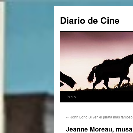
Saltar
al
Diario de Cine
contenido
Inicio
←
John Long Silver, el pirata más famoso 
Jeanne Moreau, musa 