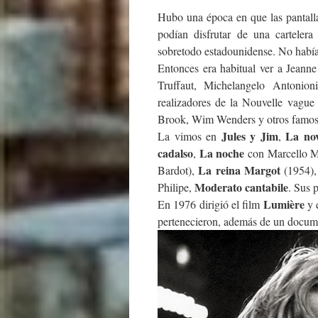
Hubo una época en que las pantalla
podían disfrutar de una cartelera 
sobretodo estadounidense. No había 
Entonces era habitual ver a Jeann
Truffaut, Michelangelo Antonio
realizadores de la Nouvelle vague
Brook, Wim Wenders y otros famoso
Jules y Jim
La nov
La vimos en
,
cadalso
La noche
,
con Marcello M
La reina Margot
Bardot),
(1954)
Moderato cantabile
Philipe,
. Sus p
Lumière
En 1976 dirigió el film
y 
pertenecieron, además de un docume