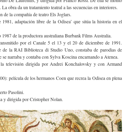
Dino De Laurentiis, y dirigida por Franco Rossi. De ella se montó
La obra da un tratamiento teatral a las secuencias en interiores.
ón de la compañía de teatro Els Joglars.
 1981, adaptación libre de la Odisea’ que sitúa la historia en el
o 1987 de la productora australiana Burbank Films Australia.
transmitido por el Canale 5 el 13 y el 20 de diciembre de 1991.
ie de la RAI Biblioteca di Studio Uno, constaba de parodias de
que se narraba y contaba con Sylva Koscina encarnando a Atenea.
 la televisión dirigida por Andrei Konchalovsky y con Armand
00): película de los hermanos Coen que recrea la Odisea en plena
rto Pasolini.
da y dirigida por Cristopher Nolan.