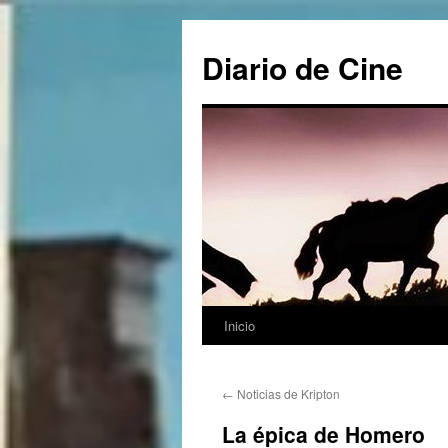
Saltar
al
Diario de Cine
contenido
Inicio
←
Noticias de Kripton
La épica de Homero