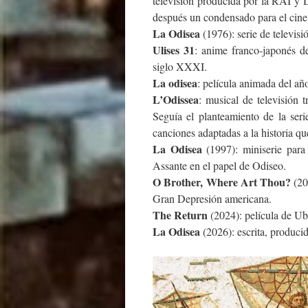
televisión producida por la RAI y 
después un condensado para el cine. 
La Odisea
(1976): serie de televisi
Ulises 31
: anime franco-japonés de
siglo XXXI.
La odisea
: película animada del añ
L’Odissea
: musical de televisión 
Seguía el planteamiento de la ser
canciones adaptadas a la historia 
La Odisea
(1997): miniserie para
Assante en el papel de Odiseo.
O Brother, Where Art Thou?
(20
Gran Depresión americana.
The Return
(2024): película de Ube
La Odisea
(2026): escrita, produci