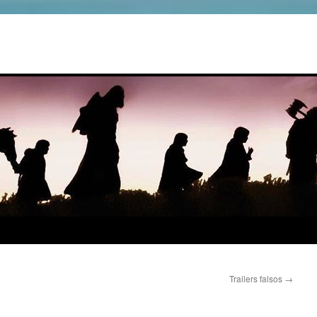
Trailers falsos
→