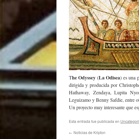
he Odyssey
La Odisea
T
(
) es una 
dirigida y producida por Christo
Hathaway, Zendaya, Lupita Nyong
Leguizamo y Benny Safdie, entre ot
Un proyecto muy interesante que e
Esta entrada fue publicada en
Uncategor
←
Noticias de Kripton