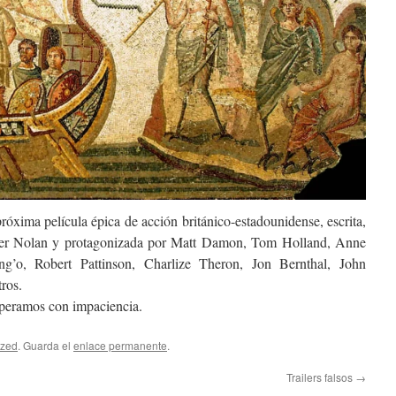
próxima película épica de acción británico-estadounidense, escrita,
pher Nolan y protagonizada por Matt Damon, Tom Holland, Anne
’o, Robert Pattinson, Charlize Theron, Jon Bernthal, John
ros.
speramos con impaciencia.
ized
. Guarda el
enlace permanente
.
Trailers falsos
→