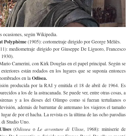
s ocasiones, según Wikipedia.
ant Polyphème
(1905): cortometraje dirigido por George Méliès.
1): mediometraje dirigido por Giuseppe De Liguoro, Francesco
 1930).
 Mario Camerini, con Kirk Douglas en el papel principal. Según se
os exteriores están rodados en los lugares que se suponía entonces
Odisea.
s nombrados en la
evisión producida por la RAI y emitida el 18 de abril de 1964. Es
arecidos a los de la astracanada. Se puede ver, entre otras cosas, a
irenas y a los dioses del Olimpo como si fueran tertulianos o
levisión, además de barruntar de antemano los viajeros el tamaño
 lugar de por el hacha. La revista es la última de las ocho parodias
a di Studio Uno.
lises
(
Odissea
o
Le avventure di Ulisse
, 1968): miniserie de