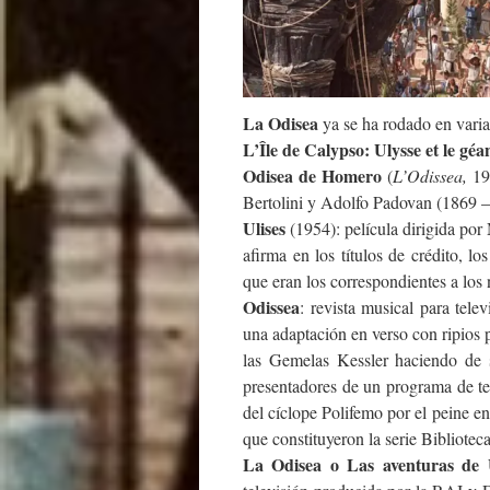
La Odisea
ya se ha rodado en varia
L’Île de Calypso: Ulysse et le gé
Odisea de Homero
(
L’Odissea,
191
Bertolini y Adolfo Padovan (1869 –
Ulises
(1954): película dirigida por
afirma en los títulos de crédito, l
que eran los correspondientes a lo
Odissea
: revista musical para tel
una adaptación en verso con ripios p
las Gemelas Kessler haciendo de s
presentadores de un programa de te
del cíclope Polifemo por el peine en
que constituyeron la serie Bibliotec
La Odisea o Las aventuras de U