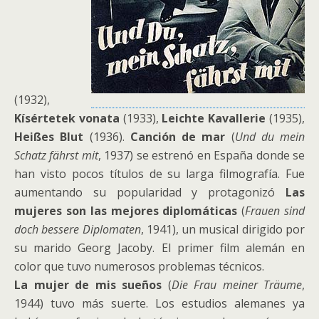
(1932),
Kísértetek vonata
(1933),
Leichte Kavallerie
(1935),
Heißes Blut
(1936).
Canción de mar
(
Und du mein
Schatz fährst mit
, 1937) se estrenó en España donde se
han visto pocos títulos de su larga filmografía. Fue
aumentando su popularidad y protagonizó
Las
mujeres son las mejores diplomáticas
(
Frauen sind
doch bessere Diplomaten
, 1941), un musical dirigido por
su marido Georg Jacoby. El primer film alemán en
color que tuvo numerosos problemas técnicos.
La mujer de mis sueños
(
Die Frau meiner Träume
,
1944) tuvo más suerte. Los estudios alemanes ya