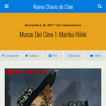
Nuevo Diario de Cine
Noviembre 25, 2017 • Sin Comentarios
Musas Del Cine 1: Marika Rökk
Comparte
Tuitea
Pin
Envía
SMS