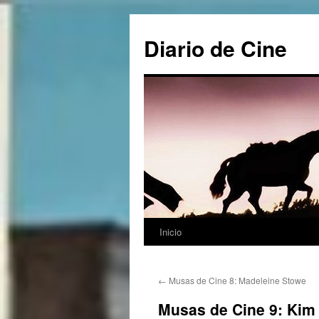
Saltar
al
Diario de Cine
contenido
Inicio
←
Musas de Cine 8: Madeleine Stowe
Musas de Cine 9: Kim