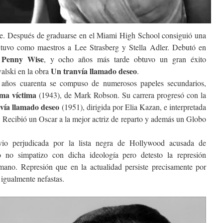
e. Después de graduarse en el Miami High School consiguió una
 tuvo como maestros a Lee Strasberg y Stella Adler. Debutó en
Penny Wise
a
, y ocho años más tarde obtuvo un gran éxito
Un tranvía llamado deseo
walski en la obra
.
s años cuarenta se compuso de numerosos papeles secundarios,
ima víctima
(1943), de Mark Robson. Su carrera progresó con la
vía llamado deseo
(1951), dirigida por Elia Kazan, e interpretada
Recibió un Oscar a la mejor actriz de reparto y además un Globo
vio perjudicada por la lista negra de Hollywood acusada de
 no simpatizo con dicha ideología pero detesto la represión
umano. Represión que en la actualidad persiste precisamente por
 igualmente nefastas.