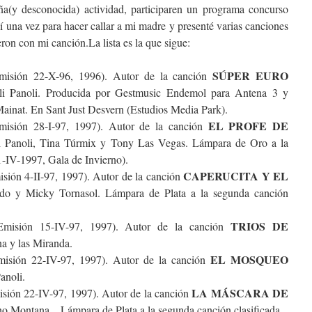
a(y desconocida) actividad, participaren un programa concurso
í una vez para hacer callar a mi madre y presenté varias canciones
ron con mi canción.La lista es la que sigue:
SÚPER EURO
isión 22-X-96, 1996). Autor de la canción
oli Panoli. Producida por Gestmusic Endemol para Antena 3 y
Mainat. En Sant Just Desvern (Estudios Media Park).
EL PROFE DE
isión 28-I-97, 1997). Autor de la canción
li Panoli, Tina Túrmix y Tony Las Vegas. Lámpara de Oro a la
-IV-1997, Gala de Invierno).
CAPERUCITA Y EL
sión 4-II-97, 1997). Autor de la canción
do y Micky Tornasol. Lámpara de Plata a la segunda canción
TRIOS DE
misión 15-IV-97, 1997). Autor de la canción
a y las Miranda.
EL MOSQUEO
isión 22-IV-97, 1997). Autor de la canción
anoli.
LA MÁSCARA DE
sión 22-IV-97, 1997). Autor de la canción
no Montana. . Lámpara de Plata a la segunda canción clasificada.