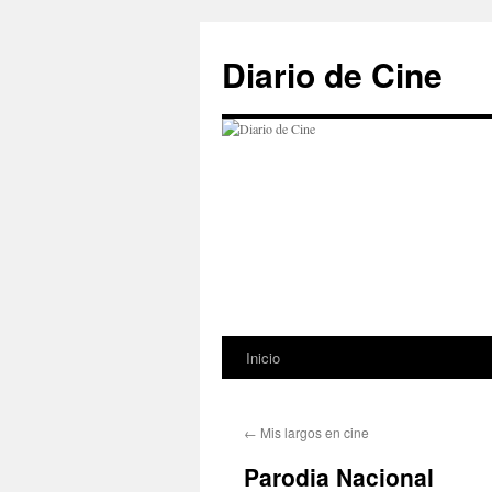
Saltar
al
Diario de Cine
contenido
Inicio
←
Mis largos en cine
Parodia Nacional