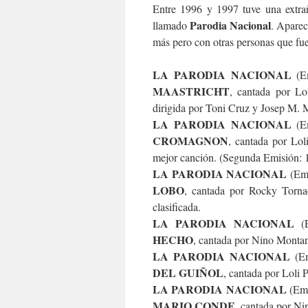
Entre 1996 y 1997 tuve una extrañ
Parodia Nacional
llamado
. Aparec
más pero con otras personas que fue
LA PARODIA NACIONAL
(Em
MAASTRICHT
, cantada por L
dirigida por Toni Cruz y Josep M. 
LA PARODIA NACIONAL
(Em
CROMAGNON
, cantada por Lo
mejor canción. (Segunda Emisión: 1
LA PARODIA NACIONAL
(Emi
LOBO
, cantada por Rocky Torna
clasificada.
LA PARODIA NACIONAL
(E
HECHO
, cantada por Nino Montan
LA PARODIA NACIONAL
(Em
DEL GUIÑOL
, cantada por Loli P
LA PARODIA NACIONAL
(Emi
MARIO CONDE
, cantada por Ni