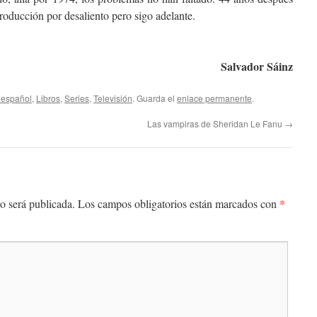
roducción por desaliento pero sigo adelante.
Salvador Sáinz
 español
,
Libros
,
Series
,
Televisión
. Guarda el
enlace permanente
.
Las vampiras de Sheridan Le Fanu
→
*
o será publicada.
Los campos obligatorios están marcados con