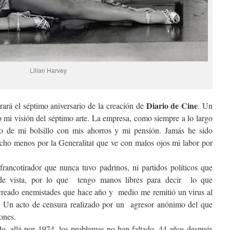
Lilian Harvey
Diario de Cine
ará el séptimo aniversario de la creación de
. Un
 mi visión del séptimo arte. La empresa, como siempre a lo largo
de mi bolsillo con mis ahorros y mi pensión. Jamás he sido
cho menos por la Generalitat que ve con malos ojos mi labor por
rancotirador que nunca tuvo padrinos, ni partidos políticos que
de vista, por lo que tengo manos libres para decir lo que
reado enemistades que hace año y medio me remitió un virus al
o. Un acto de censura realizado por un agresor anónimo del que
ones.
o, allá por 1974, los problemas no han faltado. 44 años después