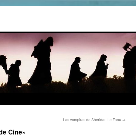
Las vampiras de Sheridan Le Fanu
→
 de Cine»