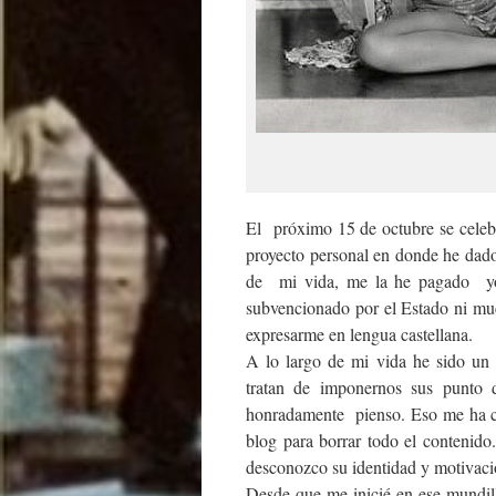
El próximo 15 de octubre se celebr
proyecto personal en donde he dado
de mi vida, me la he pagado yo 
subvencionado por el Estado ni mu
expresarme en lengua castellana.
A lo largo de mi vida he sido un f
tratan de imponernos sus punto 
honradamente pienso. Eso me ha c
blog para borrar todo el contenid
desconozco su identidad y motivaci
Desde que me inicié en ese mundill