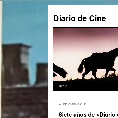
Saltar
al
Diario de Cine
contenido
Inicio
←
Intolerancia (1916)
Siete años de «Diario