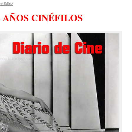
or Sáinz
E AÑOS CINÉFILOS