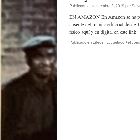
Publicada el
septiembre 8, 2019
por
Salv
EN AMAZON En Amazon se ha public
ausente del mundo editorial desde 1
físico aquí y en digital en este li
Publicado en
Libros
|
Etiquetado
#el cond