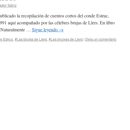
ador Sáinz
ado la recopilación de cuentos cortos del conde Estruc,
991 aquí acompañado por las célebres brujas de Llers. En libro
nk. Naturalmente …
Sigue leyendo
→
e Estruc
,
#Las brujas de Llers
,
#Les bruixes de Llers
|
Deja un comentario