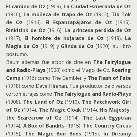
El camino de Oz
(1909),
La Ciudad Esmeralda de Oz
(1910),
La muñeca de trapo de Oz
(1913),
Tik-Tok
de Oz
(1914),
El Espantapájaros de Oz
(1915),
Rinkitink de Oz
(1916),
La princesa perdida de Oz
(1917),
El hombre de hojalata de Oz
(1918),
La
Magia de Oz
(1919) y
Glinda de Oz
(1920), su libro
póstumo.
Baum además fue actor de cine en
The Fairylogue
and Radio-Plays
(1908) como el Mago de Oz.
Roaring
Camp
(1916) como The Gambler y
The Flash of Fate
(1918) como Dave Hinman, Fue productor de diversos
cortometrajes como
The Fairylogue and Radio-Plays
(1908),
The Land of Oz
(1910),
The Patchwork Girl
of Oz
(1914),
The Magic Cloak
(1914),
His Majesty,
the Scarecrow of Oz
(1914),
The Last Egyptian
(1914),
A Box of Bandits
(1915),
The Country Circus
(1915),
The Magic Bon Bons
(1915),
In Dreamy