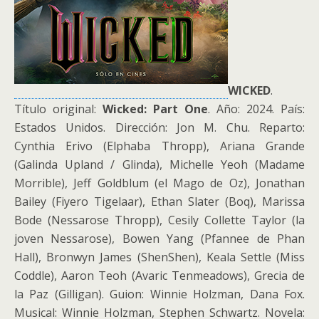
WICKED
.
Título original:
Wicked: Part One
. Año: 2024. País:
Estados Unidos. Dirección: Jon M. Chu. Reparto:
Cynthia Erivo (Elphaba Thropp), Ariana Grande
(Galinda Upland / Glinda), Michelle Yeoh (Madame
Morrible), Jeff Goldblum (el Mago de Oz), Jonathan
Bailey (Fiyero Tigelaar), Ethan Slater (Boq), Marissa
Bode (Nessarose Thropp), Cesily Collette Taylor (la
joven Nessarose), Bowen Yang (Pfannee de Phan
Hall), Bronwyn James (ShenShen), Keala Settle (Miss
Coddle), Aaron Teoh (Avaric Tenmeadows), Grecia de
la Paz (Gilligan). Guion: Winnie Holzman, Dana Fox.
Musical: Winnie Holzman, Stephen Schwartz. Novela: