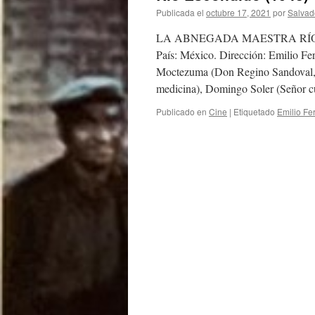
Publicada el
octubre 17, 2021
por
Salvad
LA ABNEGADA MAESTRA RÍO ESCO
País: México. Dirección: Emilio Fe
Moctezuma (Don Regino Sandoval, c
medicina), Domingo Soler (Señor 
Publicado en
Cine
|
Etiquetado
Emilio Fe