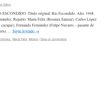
or Sáinz
NDIDO. Título original: Río Escondido. Año: 1948.
rnández. Reparto: María Félix (Rosaura Salazar), Carlos López
acique), Fernando Fernández (Felipe Navarro – pasante de
cura), …
Sigue leyendo
→
rnández.
,
María Félix
,
México
|
Deja un comentario