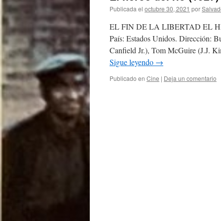
Publicada el
octubre 30, 2021
por
Salvad
EL FIN DE LA LIBERTAD EL HÉROE 
País: Estados Unidos. Dirección: B
Canfield Jr.), Tom McGuire (J.J. Ki
Sigue leyendo
→
Publicado en
Cine
|
Deja un comentario