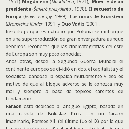
, 1961).
Magdalena
(
Maddalena
, 1971),
Muerte de un
presidente
(
Śmierć prezydenta
, 1978),
El secuestro de
Europa
(
Jeniec Europy
, 1989),
Los niños de Bronstein
(
Bronsteins Kinder
, 1991) y
Quo Vadis
(2001).
Insólito porque es extraño que Polonia se embarque
en una superproducción de gran envergadura aunque
debemos reconocer que las cinematografías del este
de Europa son muy poco conocidas.
Años atrás, desde la Segunda Guerra Mundial el
continente europeo se dividió en dos, el capitalista y el
socialista, dándose la espalda mutuamente y eso es
motivo de que al bloque adverso se le conozca muy
mal y siempre a base de tópicos carentes de
fundamento.
Faraón
está dedicado al antiguo Egipto, basada en
una novela de Boleslav Prus con un faraón
imaginario, Ramses XIII (el último fue el IX) por lo que
la parte histórica se ciñe al ambiente, al retrato de una