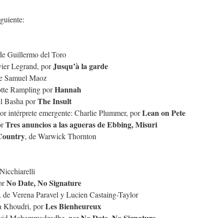
guiente:
 de Guillermo del Toro
Jusqu’à la garde
vier Legrand, por
de Samuel Maoz
Hannah
lotte Rampling por
The Insult
El Basha por
Lean on Pete
or intérprete emergente: Charlie Plummer, por
Tres anuncios a las agueras de Ebbing, Misuri
or
Country
, de Warwick Thornton
Nicchiarelli
No Date, No Signature
por
, de Verena Paravel y Lucien Castaing-Taylor
Les Bienheureux
a Khoudri, por
No Date, No Signature
Navid Mohammadzadhe, por