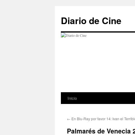
Saltar
al
Diario de Cine
contenido
Inicio
←
En Blu-Ray por favor 14: Ivan el Terribl
Palmarés de Venecia 