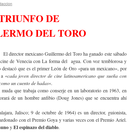
daccion
TRIUNFO DE
LERMO DEL TORO
El director mexicano Guillermo del Toro ha ganado este sábado
e cine de Venecia con La forma del agua. Con voz temblorosa y
 destacó que es el primer León de Oro «para un mexicano», por
 a «
cada joven director de cine latinoamericano que sueña con
, como un cuento de hadas
«.
n muda que trabaja como conserje en un laboratorio en 1963, en
orará de un hombre anfibio (Doug Jones) que se encuentra ahí
jara, Jalisco; 9 de octubre de 1964) es un director, guionista,
lardonado con el Premio Goya y varias veces con el Premio Ariel.
fauno
El espinazo del diablo
y
.