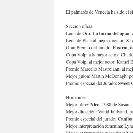
El palmarés de Venecia ha sido el si
Sección oficial
La forma del agua
León de Oro:
,
León de Plata al mejor director: Xa
Foxtrot
Gran Premio del Jurado:
, 
Copa Volpi a la mejor actriz: Char
Copa Volpi al mejor actor: Kamel 
Premio Marcello Mastroianni al mej
Mejor guion: Martin McDonagh, p
Sweet 
Premio especial del Jurado:
Horizontes
Nico
Mejor filme:
, 1988 de Susana 
Mejor dirección: Vahid Jalilvand, 
Caniba
Premio especial del jurado:
Mejor interpretación femenina: Lyn
Mejor interpretación masculina: 