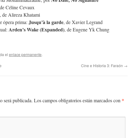
 de Céline Cevaux
, de Alireza Khatami
Jusqu’à la garde
or ópera prima:
, de Xavier Legrand
Arden’s Wake (Expanded)
tual:
, de Eugene Yk Chung
rda el
enlace permanente
.
e
Cine e Historia 3: Faraón
→
*
o será publicada.
Los campos obligatorios están marcados con