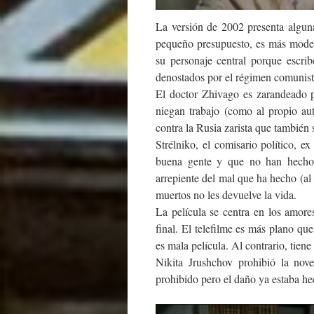
La versión de 2002 presenta alguna
pequeño presupuesto, es más modes
su personaje central porque escri
denostados por el régimen comunista
El doctor Zhivago es zarandeado po
niegan trabajo (como al propio auto
contra la Rusia zarista que también 
Strélniko, el comisario político, 
buena gente y que no han hecho n
arrepiente del mal que ha hecho (al 
muertos no les devuelve la vida.
La película se centra en los amor
final. El telefilme es más plano q
es mala película. Al contrario, tiene
Nikita Jrushchov prohibió la nove
prohibido pero el daño ya estaba he