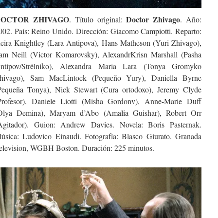
OCTOR ZHIVAGO
Doctor Zhivago
. Título original:
. Año:
002. País: Reino Unido. Dirección: Giacomo Campiotti. Reparto:
eira Knightley (Lara Antipova), Hans Matheson (Yuri Zhivago),
am Neill (Victor Komarovsky), AlexandrKrisn Marshall (Pasha
ntipov/Strélniko), Alexandra Maria Lara (Tonya Gromyko
hivago), Sam MacLintock (Pequeño Yury), Daniella Byrne
Pequeña Tonya), Nick Stewart (Cura ortodoxo), Jeremy Clyde
Profesor), Daniele Liotti (Misha Gordonv), Anne-Marie Duff
Olya Demina), Maryam d’Abo (Amalia Guishar), Robert Orr
Agitador). Guion: Andrew Davies. Novela: Boris Pasternak.
úsica: Ludovico Einaudi. Fotografía: Blasco Giurato. Granada
elevision, WGBH Boston. Duración: 225 minutos.