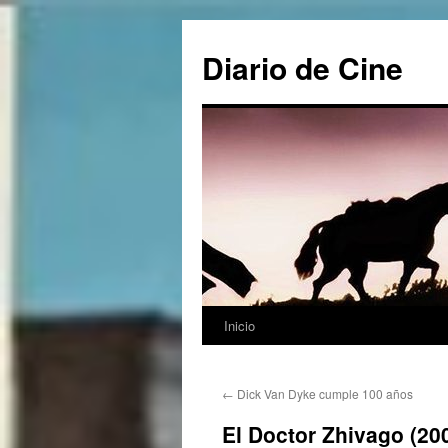
Saltar
al
Diario de Cine
contenido
Inicio
←
Dick Van Dyke cumple 100 años
El Doctor Zhivago (20