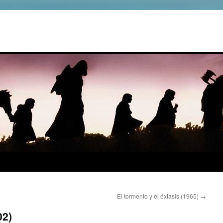
El tormento y el éxtasis (1965)
→
02)