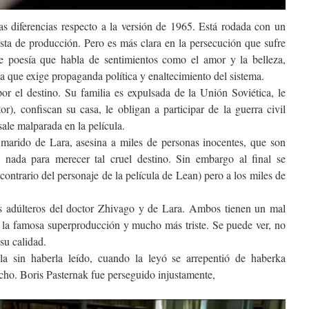
s diferencias respecto a la versión de 1965. Está rodada con un
ta de producción. Pero es más clara en la persecución que sufre
be poesía que habla de sentimientos como el amor y la belleza,
 que exige propaganda política y enaltecimiento del sistema.
r el destino. Su familia es expulsada de la Unión Soviética, le
r), confiscan su casa, le obligan a participar de la guerra civil
sale malparada en la película.
ex marido de Lara, asesina a miles de personas inocentes, que son
ada para merecer tal cruel destino. Sin embargo al final se
contrario del personaje de la película de Lean) pero a los miles de
es adúlteros del doctor Zhivago y de Lara. Ambos tienen un mal
ue la famosa superproducción y mucho más triste. Se puede ver, no
 su calidad.
la sin haberla leído, cuando la leyó se arrepentió de haberka
cho. Boris Pasternak fue perseguido injustamente,