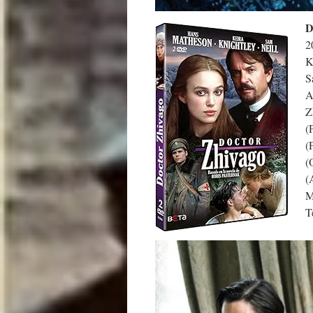
D
2
K
S
A
Z
(
(
(
(
M
T