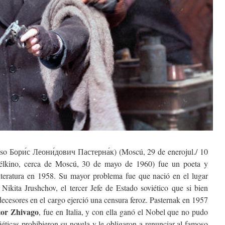
uso Бори́с Леони́дович Пастерна́к) (Moscú, 29 de enerojul./ 10
délkino, cerca de Moscú, 30 de mayo de 1960) fue un poeta y
iteratura en 1958. Su mayor problema fue que nació en el lugar
Nikita Jrushchov, el tercer Jefe de Estado soviético que si bien
decesores en el cargo ejerció una censura feroz. Pasternak en 1957
tor Zhivago
, fue en Italia, y con ella ganó el Nobel que no pudo
iéticas prohibieron su novela y le obligaron a renunciar al famoso