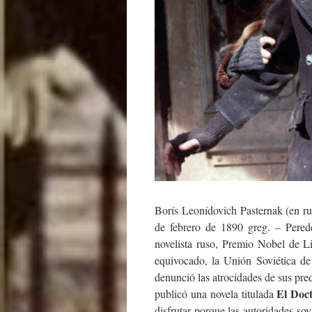
Borís Leonídovich Pasternak (en r
de febrero de 1890 greg. – Pere
novelista ruso, Premio Nobel de L
equivocado, la Unión Soviética de 
denunció las atrocidades de sus pre
El Doc
publicó una novela titulada
disfrutar porque las autoridades sov