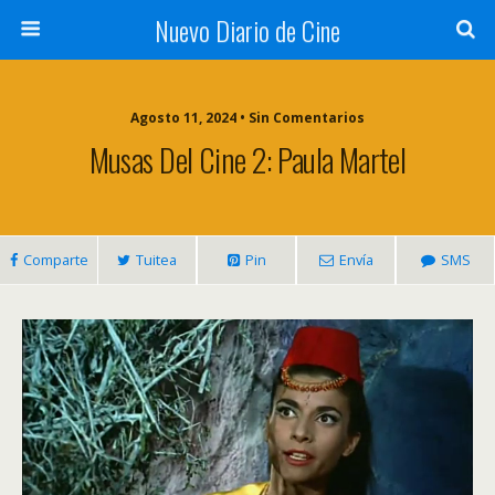
Nuevo Diario de Cine
Agosto 11, 2024 • Sin Comentarios
Musas Del Cine 2: Paula Martel
Comparte
Tuitea
Pin
Envía
SMS