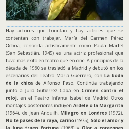
Hay actrices que triunfan y hay actrices que se
contentan con trabajar. María del Carmen Pérez
Ochoa, conocida artísticamente como Paula Martel
(San Sebastián, 1945) es una actriz profesional que
tuvo más éxito en teatro que en cine. A principios de la
década de 1960 se trasladó a Madrid y debutó en los
escenarios del Teatro María Guerrero, con
La boda
de la chica
de Alfonso Paso. Continúa trabajando
junto a Julia Gutiérrez Caba en
Crimen contra el
reloj,
en el Teatro Infanta Isabel de Madrid. Otros
montajes posteriores incluyen
Ardele o la Margarita
(1964), de Jean Anouilh,
Milagro en Londres
(1972),
No te pases de la raya, cariño
(1975),
Sólo el amor y
la luna traen fortuna
(1968) y
Olor a corazones