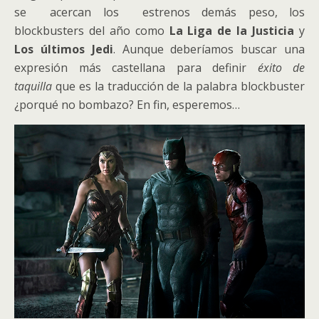
se acercan los estrenos demás peso, los
blockbusters del año como
La Liga de la Justicia
y
Los últimos Jedi
. Aunque deberíamos buscar una
expresión más castellana para definir
éxito de
taquilla
que es la traducción de la palabra blockbuster
¿porqué no bombazo? En fin, esperemos…