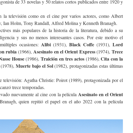
tagonista de 33 novelas y 50 relatos cortos publicados entre 1920 y
en la televisión como en el cine por varios actores, como Albert
ov, Ian Holm, Tony Randall, Alfred Molina y Kenneth Branagh.
ctives más populares de la historia de la literatura, debido a su
nteligencia y sus no menos interesantes casos. Por este motivo el
Alibi
Black Coffe
Lord
 múltiples ocasiones:
(1931),
(1931),
con rubia
Asesinato en el Orient Express
Trece
(1966),
(1974),
 Nasse House
Traición en tres actos
Cita con la
(1986),
(1986),
Muerte bajo el Sol
(1978),
(1982), protagonizadas estas últimas
e televisión: Agatha Christie: Poirot (1989), protagonizada por el
lcanzó trece temporadas.
Asesinato en el Orient
levado nuevamente al cine con la película
ranagh, quien repitió el papel en el año 2022 con la película