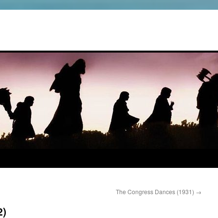
The Congress Dances (1931)
→
2)