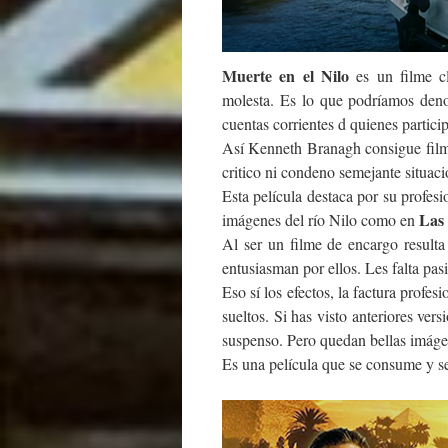
Muerte en el Nilo
es un filme c
molesta. Es lo que podríamos denom
cuentas corrientes d quienes particip
Así Kenneth Branagh consigue fil
critico ni condeno semejante situac
Esta película destaca por su profesi
Las
imágenes del río Nilo como en
Al ser un filme de encargo resulta 
entusiasman por ellos. Les falta pas
Eso sí los efectos, la factura profe
sueltos. Si has visto anteriores ver
suspenso. Pero quedan bellas imáge
Es una película que se consume y se