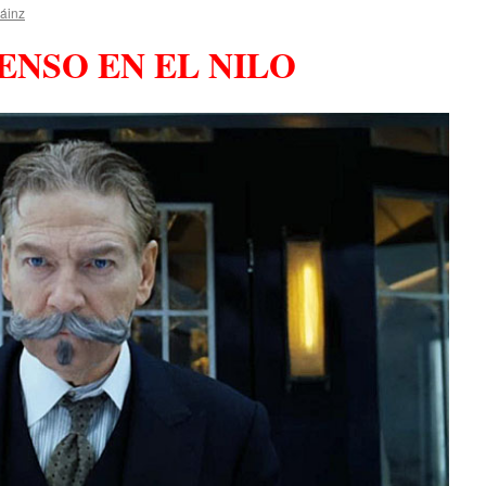
áinz
ENSO EN EL NILO