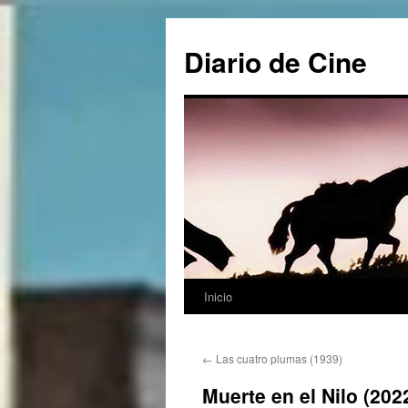
Saltar
al
Diario de Cine
contenido
Inicio
←
Las cuatro plumas (1939)
Muerte en el Nilo (202