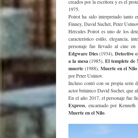
creados por la escritora y es el pro
1975.
Poirot ha sido interpretado tanto 
Finney, David Suchet, Peter Ustin
Hércules Poirot es uno de los dete
característico estilo, elegancia, i
personaje fue llevado al cine en
Edgware Dies
Detective 
(1934),
a la mesa
El templete de
(1985),
muerte
Muerte en el Nilo
(1988),
por Peter Ustinov.
Incluso contó con su propia serie d
actor británico David Suchet, que a
En el año 2017, el personaje fue l
Express
, encarnado por Kenneth B
Muerte en el Nilo
.