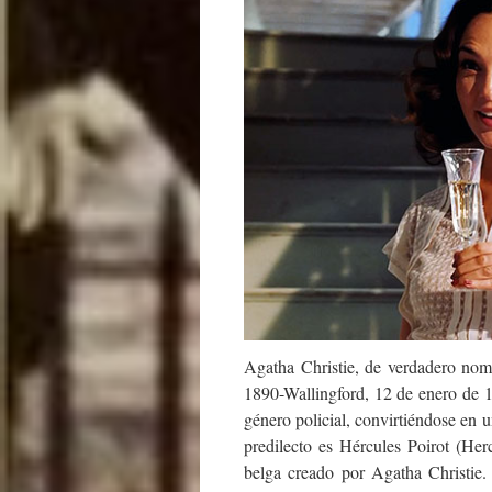
Agatha Christie, de verdadero nom
1890-Wallingford, 12 de enero de 19
género policial, convirtiéndose en 
predilecto es Hércules Poirot (Herc
belga creado por Agatha Christie