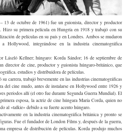
– 13 de octubre de 1961) fue un guionista, director y productor
.
Hizo su primera película en Hungría en 1918 y trabajó con su
ización de películas en su país y en Londres.
Ambos se mudaron
a Hollywood, integrándose en la industria cinematográfica
or László Kellner; húngaro: Korda Sándor; 16 de septiembre de
 director de cine, productor y guionista húngaro-británico, que
ráfica. estudios y distribuidora de películas.
u carrera, trabajó brevemente en las industrias cinematográficas
ra del cine mudo, antes de instalarse en Hollywood entre 1926 y
ves períodos allí (el otro fue durante Segunda Guerra Mundial). El
u primera esposa, la actriz de cine húngara María Corda, quien no
do al «talkie» debido a su fuerte acento húngaro.
activamente en la industria cinematográfica británica y pronto se
 figuras. Fue el fundador de London Films y, después de la guerra,
 una empresa de distribución de películas. Korda produjo muchos