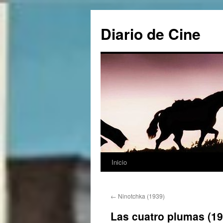
Saltar
al
Diario de Cine
contenido
Inicio
←
Ninotchka (1939)
Las cuatro plumas (19