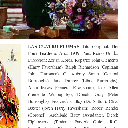
LAS CUATRO PLUMAS
The
. Título original:
Four Feathers
. Año: 1939. País: Reino Unido.
Dirección: Zoltan Korda. Reparto: John Clements
(Harry Faversham), Ralph Richardson (Capitánn
John Durrance), C. Aubrey Smith (General
Burroughs), June Duprez (Ethne Burroughs),
Allan Jeayes (General Faversham), Jack Allen
(Teniente Willoughby), Donald Gray (Peter
Burroughs), Frederick Culley (Dr. Sutton), Clive
Baxter (joven Harry Faversham), Robert Rendel
(Coronel), Archibald Batty (Ayudante), Derek
Elphinstone (Teniente Parker). Guion: R.C.