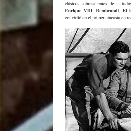
clásicos sobresalientes de la indus
Enrique VIII
Rembrandt
El 
,
,
convirtió en el primer cineasta en re