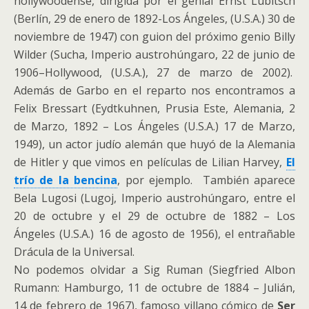
hollywoodense, dirigida por el genial Ernst Lubitsch
(Berlín, 29 de enero de 1892-Los Ángeles, (U.S.A.) 30 de
noviembre de 1947) con guion del próximo genio Billy
Wilder (Sucha, Imperio austrohúngaro, 22 de junio de
1906–Hollywood, (U.S.A.), 27 de marzo de 2002).
Además de Garbo en el reparto nos encontramos a
Felix Bressart (Eydtkuhnen, Prusia Este, Alemania, 2
de Marzo, 1892 – Los Ángeles (U.S.A.) 17 de Marzo,
1949), un actor judío alemán que huyó de la Alemania
de Hitler y que vimos en películas de Lilian Harvey,
El
trío de la bencina
, por ejemplo. También aparece
Bela Lugosi (Lugoj, Imperio austrohúngaro, entre el
20 de octubre y el 29 de octubre de 1882 – Los
Ángeles (U.S.A.) 16 de agosto de 1956), el entrañable
Drácula de la Universal.
No podemos olvidar a Sig Ruman (Siegfried Albon
Rumann: Hamburgo, 11 de octubre de 1884 – Julián,
14 de febrero de 1967), famoso villano cómico de
Ser