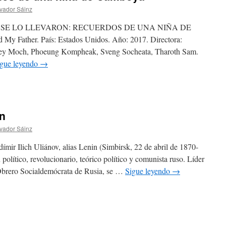
vador Sáinz
 SE LO LLEVARON: RECUERDOS DE UNA NIÑA DE
y Father. País: Estados Unidos. Año: 2017. Directora:
Srey Moch, Phoeung Kompheak, Sveng Socheata, Tharoth Sam.
igue leyendo
→
in
vador Sáinz
lich Uliánov, alias Lenin​ (Simbirsk, 22 de abril de 1870-
político, revolucionario, teórico político y comunista ruso. Líder
 Obrero Socialdemócrata de Rusia, se …
Sigue leyendo
→