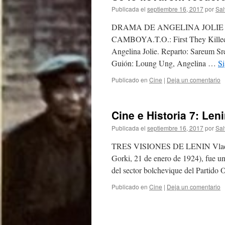
Publicada el
septiembre 16, 2017
por
Sal
DRAMA DE ANGELINA JOLIE
CAMBOYA.T.O.: First They Killed M
Angelina Jolie. Reparto: Sareum 
Guión: Loung Ung, Angelina …
S
Publicado en
Cine
|
Deja un comentario
Cine e Historia 7: Len
Publicada el
septiembre 16, 2017
por
Sal
TRES VISIONES DE LENIN Vladímir I
Gorki, 21 de enero de 1924), fue un 
del sector bolchevique del Partido
Publicado en
Cine
|
Deja un comentario