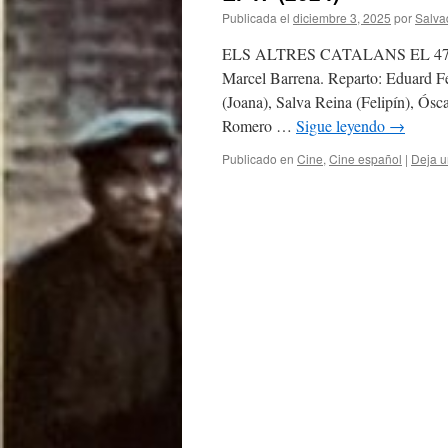
Publicada el
diciembre 3, 2025
por
Salva
ELS ALTRES CATALANS EL 47. Títul
Marcel Barrena. Reparto: Eduard F
(Joana), Salva Reina (Felipín), Ósc
Romero …
Sigue leyendo
→
Publicado en
Cine
,
Cine español
|
Deja u