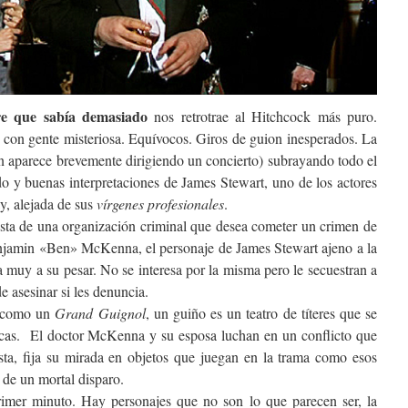
e que sabía demasiado
nos retrotrae al Hitchcock más puro.
s con gente misteriosa. Equívocos. Giros de guion inesperados. La
 aparece brevemente dirigiendo un concierto) subrayando todo el
do y buenas interpretaciones de James Stewart, uno de los actores
y, alejada de sus
vírgenes profesionales
.
ista de una organización criminal que desea cometer un crimen de
enjamin «Ben» McKenna, el personaje de James Stewart ajeno a la
 muy a su pesar. No se interesa por la misma pero le secuestran a
 asesinar si les denuncia.
o como un
Grand Guignol
, un guiño es un teatro de títeres que se
acas. El doctor McKenna y su esposa luchan en un conflicto que
ista, fija su mirada en objetos que juegan en la trama como esos
 de un mortal disparo.
primer minuto. Hay personajes que no son lo que parecen ser, la