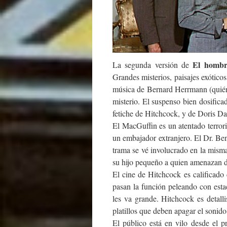
El hombr
La segunda versión de
Grandes misterios, paisajes exótico
música de Bernard Herrmann (quién
misterio. El suspenso bien dosifica
fetiche de Hitchcock, y de Doris Da
El MacGuffin es un atentado terror
un embajador extranjero. El Dr. B
trama se vé involucrado en la misma
su hijo pequeño a quien amenazan de
El cine de Hitchcock es calificad
pasan la función peleando con est
les va grande. Hitchcock es detall
platillos que deben apagar el sonido
El público está en vilo desde el 