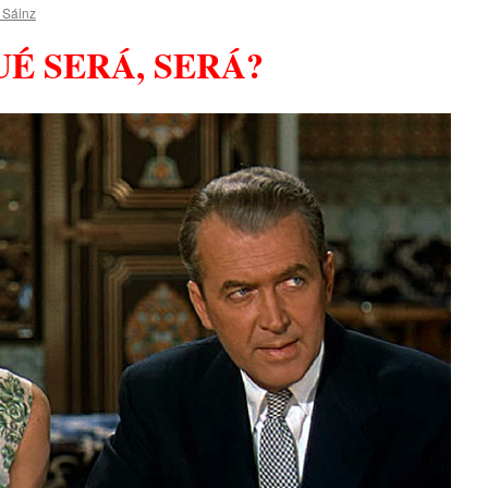
 Sáinz
UÉ SERÁ, SERÁ?