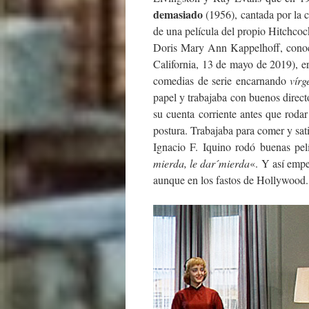
demasiado
(1956), cantada por la c
de una película del propio Hitchcoc
Doris Mary Ann Kappelhoff, conoc
California, 13 de mayo de 2019), e
comedias de serie encarnando
vírg
papel y trabajaba con buenos directo
su cuenta corriente antes que roda
postura. Trabajaba para comer y sat
Ignacio F. Iquino rodó buenas pelí
mierda, le dar´mierda
«. Y así empe
aunque en los fastos de Hollywood.