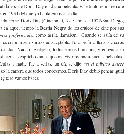
álida voz de Doris Day en dicha película. Este título es un remare
k en 1934 del que ya hablaremos otro día.
ida como Doris Day (Cincinnati, 3 de abril de 1922-San Diego,
Bestia Negra
ra en aquel tiempo la
de los críticos de cine por sus
enes profesionales
como así la llamaban. Cuando se salía de su
res era una actriz más que aceptable. Pero prefirió llenar de ceros
r calidad. Nada que objetar, todos somos humanos, y entiendo su
isfacer sus caprichos antes que malvivir rodando buenas películas.
culas y nadie fue a verlas, un día se dijo «
si el público quiere
zó la carrera que todos conocemos. Doris Day debió pensar igual
 Qué le vamos hacer.