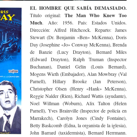
EL HOMBRE QUE SABÍA DEMASIADO.
The Man Who Knew Too
Título original:
Much
. Año: 1956. País: Estados Unidos.
Dirección: Alfred Hitchcock. Reparto: James
Stewart (Dr. Benjamin «Ben» McKenna), Doris
Day (Josephine «Jo» Conway McKenna), Brenda
de Banzie (Lucy Drayton), Bernard Miles
(Edward Drayton), Ralph Truman (Inspector
Buchanan), Daniel Gélin (Louis Bernard),
Mogens Wieth (Embajador), Alan Mowbray (Val
Parnell), Hillary Brooke (Jan Peterson),
Christopher Olsen (Henry «Hank» McKenna),
Reggie Nalder (Rien), Richard Wattis (ayudante),
Noel Willman (Woburn), Alix Talton (Helen
Parnell), Yves Brainville (Inspector de policía en
Marrakech), Carolyn Jones (Cindy Fontaine),
Betty Baskcomb (Edna, la organista de la iglesia),
John Barrard (taxidermista), Bernard Herrmann.