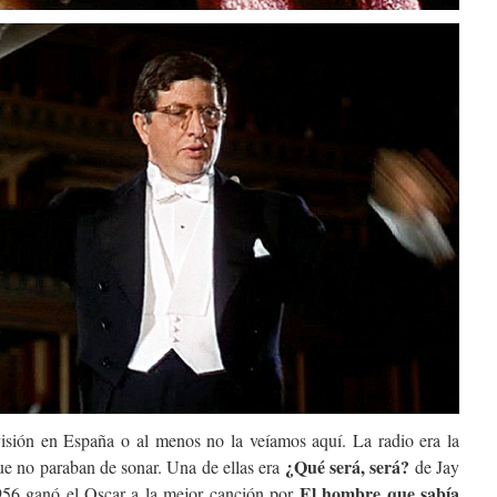
visión en España o al menos no la veíamos aquí. La radio era la
¿Qué será, será?
ue no paraban de sonar. Una de ellas era
de Jay
El hombre que sabía
56 ganó el Oscar a la mejor canción por