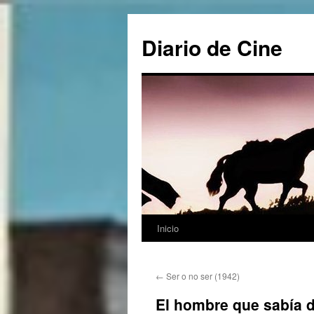
Saltar
al
Diario de Cine
contenido
Inicio
←
Ser o no ser (1942)
El hombre que sabía 