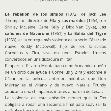
Harry Rhodes y Roddy McDowall
La rebelion de los simios
(1972) de Jack Lee
Thompson, director de
Ella y sus maridos
(1964, con
Shirley McLaine, Gene Kelly y Dick Van Dyke),
Los
cañones de Navarone
(1961) y
La Bahía del Tigre
(1959), es la entrega más violenta de la serie. César (de
nuevo Roddy McDowall), hijo de los fallecidos
Cornelius y Zira, vive en unos Estados Unidos
convertidos en una dictadura militar.
Reaparece Ricardo Montalban como Armando, dueño
de un circo que ayuda a Cornelius y Zira y esconde a
César en la película anterior, mientras que Don
Murray es el villano y de nuevo Natalie Trundy
aquícomo una chimpancé, interés amoroso de César.
La violencia de este episodio motivó que la Fox
obligara a rodar una secuencia final para suavizar la
película y borró algunos planos molestos.