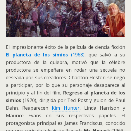
El impresionante éxito de la película de ciencia ficción
El planeta de los simios
(1968)
, que salvó a su
productora de la quiebra, motivó que la célebre
productora se empeñara en rodar una secuela no
deseada por sus creadores. Charlton Heston se negó
a participar, por lo que su personaje desaparece al
principio y al fin del film,
Regreso al planeta de los
simios
(1970), dirigida por Ted Post y guion de Paul
Dehn. Reaparecen
Kim Hunter
, Linda Harrison y
Maurice Evans en sus respectivos papeles. El
protagonista principal es James Franciscus, conocido
por una serie de televisión llamada
Mr. Novack
(1963-