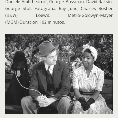
Daniele Amfitheatrof, George Bassman, David Raksin,
George Stoll. Fotografía: Ray June, Charles Rosher
(B&W). Loew’s, Metro-Goldwyn-Mayer
(MGM).Duración: 102 minutos.