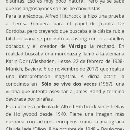
distintas. Eso es muy poco natural. Pero ya se sabe
que los anglosajones son así de chovinistas.
Para la anécdota, Alfred Hitchcock le hizo una prueba
a Teresa Gimpera para el papel de Juanita De
Cordoba, pero creyendo que buscaba a la clásica rubia
hitchcockiana se presentó al casting con los cabellos
dorados y el creador de
Vértigo
la rechazó. En
realidad buscaba una morenaza y llamó a la alemana
Karin Dor (Wiesbaden, Hesse; 22 de febrero de 1938-
Múnich, Baviera; 6 de noviembre de 2017) que realiza
una interpretación magistral. A dicha actriz la
conocimos en
Sólo se vive dos veces
(1967), una
villana que intenta asesinar a James Bond y termina
devorada por pirañas.
Es la primera película de Alfred Hitchcock sin estrellas
de Hollywood desde 1940. Tiene una imagen más
europea con actores europeos como la malograda
Claude Jade (Dijon, 8 de octubre de 1948 – Boulogne-