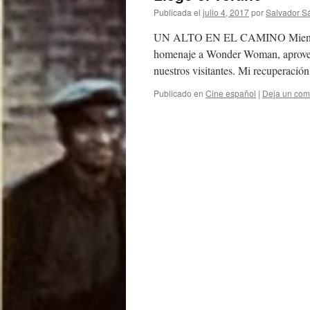
Publicada el
julio 4, 2017
por
Salvador S
UN ALTO EN EL CAMINO Mientras p
homenaje a Wonder Woman, aprovecho
nuestros visitantes. Mi recuperació
Publicado en
Cine español
|
Deja un com