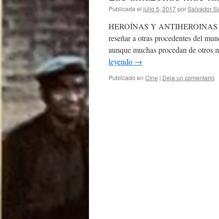
Publicada el
julio 5, 2017
por
Salvador S
HEROÍNAS Y ANTIHEROINAS Apart
reseñar a otras procedentes del mund
aunque muchas procedan de otros 
leyendo
→
Publicado en
Cine
|
Deja un comentario